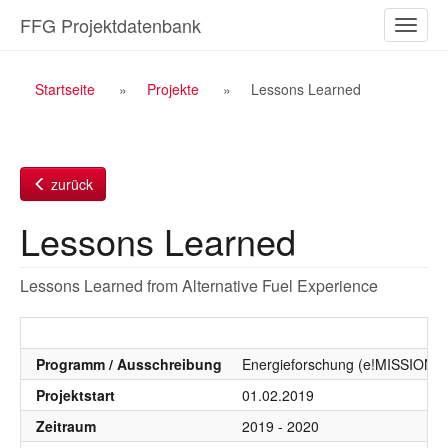
Zum
FFG Projektdatenbank
Naviga
Inhalt
ein-/a
Breadcrumb
Startseite
Projekte
Lessons Learned
Navigation
zurück
Lessons Learned
Lessons Learned from Alternative Fuel Experience
Programm / Ausschreibung
Energieforschung (e!MISSION), 
Projektstart
01.02.2019
Zeitraum
2019 - 2020