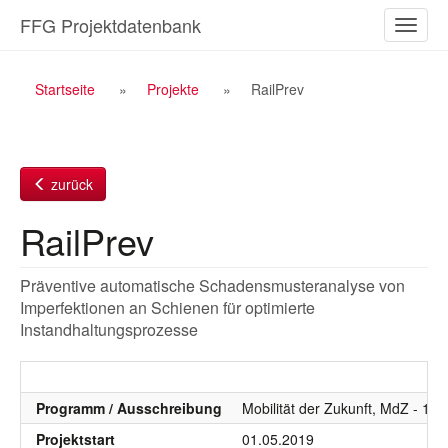
Zum
FFG Projektdatenbank
Naviga
Inhalt
ein-/a
Breadcrumb
Startseite
Projekte
RailPrev
Navigation
zurück
RailPrev
Präventive automatische Schadensmusteranalyse von
Imperfektionen an Schienen für optimierte
Instandhaltungsprozesse
Programm / Ausschreibung
Mobilität der Zukunft, MdZ - 11
Projektstart
01.05.2019