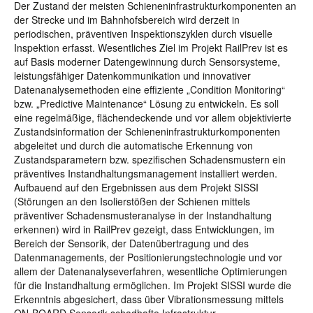
Der Zustand der meisten Schieneninfrastrukturkomponenten an
der Strecke und im Bahnhofsbereich wird derzeit in
periodischen, präventiven Inspektionszyklen durch visuelle
Inspektion erfasst. Wesentliches Ziel im Projekt RailPrev ist es
auf Basis moderner Datengewinnung durch Sensorsysteme,
leistungsfähiger Datenkommunikation und innovativer
Datenanalysemethoden eine effiziente „Condition Monitoring“
bzw. „Predictive Maintenance“ Lösung zu entwickeln. Es soll
eine regelmäßige, flächendeckende und vor allem objektivierte
Zustandsinformation der Schieneninfrastrukturkomponenten
abgeleitet und durch die automatische Erkennung von
Zustandsparametern bzw. spezifischen Schadensmustern ein
präventives Instandhaltungsmanagement installiert werden.
Aufbauend auf den Ergebnissen aus dem Projekt SISSI
(Störungen an den Isolierstößen der Schienen mittels
präventiver Schadensmusteranalyse in der Instandhaltung
erkennen) wird in RailPrev gezeigt, dass Entwicklungen, im
Bereich der Sensorik, der Datenübertragung und des
Datenmanagements, der Positionierungstechnologie und vor
allem der Datenanalyseverfahren, wesentliche Optimierungen
für die Instandhaltung ermöglichen. Im Projekt SISSI wurde die
Erkenntnis abgesichert, dass über Vibrationsmessung mittels