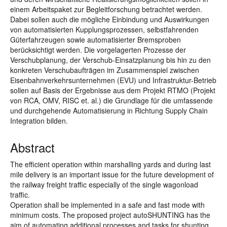
einem Arbeitspaket zur Begleitforschung betrachtet werden.
Dabei sollen auch die mögliche Einbindung und Auswirkungen
von automatisierten Kupplungsprozessen, selbstfahrenden
Güterfahrzeugen sowie automatisierter Bremsproben
berücksichtigt werden. Die vorgelagerten Prozesse der
Verschubplanung, der Verschub-Einsatzplanung bis hin zu den
konkreten Verschubaufträgen im Zusammenspiel zwischen
Eisenbahnverkehrsunternehmen (EVU) und Infrastruktur-Betrieb
sollen auf Basis der Ergebnisse aus dem Projekt RTMO (Projekt
von RCA, OMV, RISC et. al.) die Grundlage für die umfassende
und durchgehende Automatisierung in Richtung Supply Chain
Integration bilden.
Abstract
The efficient operation within marshalling yards and during last
mile delivery is an important issue for the future development of
the railway freight traffic especially of the single wagonload
traffic.
Operation shall be implemented in a safe and fast mode with
minimum costs. The proposed project autoSHUNTING has the
aim of automating additional processes and tasks for shunting