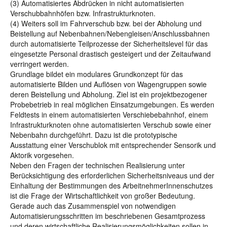
(3) Automatisiertes Abdrücken in nicht automatisierten
Verschubbahnhöfen bzw. Infrastrukturknoten.
(4) Weiters soll im Fahrverschub bzw. bei der Abholung und
Beistellung auf Nebenbahnen/Nebengleisen/Anschlussbahnen
durch automatisierte Teilprozesse der Sicherheitslevel für das
eingesetzte Personal drastisch gesteigert und der Zeitaufwand
verringert werden.
Grundlage bildet ein modulares Grundkonzept für das
automatisierte Bilden und Auflösen von Wagengruppen sowie
deren Beistellung und Abholung. Ziel ist ein projektbezogener
Probebetrieb in real möglichen Einsatzumgebungen. Es werden
Feldtests in einem automatisierten Verschiebebahnhof, einem
Infrastrukturknoten ohne automatisierten Verschub sowie einer
Nebenbahn durchgeführt. Dazu ist die prototypische
Ausstattung einer Verschublok mit entsprechender Sensorik und
Aktorik vorgesehen.
Neben den Fragen der technischen Realisierung unter
Berücksichtigung des erforderlichen Sicherheitsniveaus und der
Einhaltung der Bestimmungen des ArbeitnehmerInnenschutzes
ist die Frage der Wirtschaftlichkeit von großer Bedeutung.
Gerade auch das Zusammenspiel von notwendigen
Automatisierungsschritten im beschriebenen Gesamtprozess
und deren wirtschaftliche Realisierungsmöglichkeiten sollen in