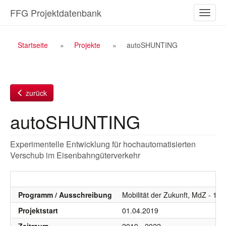
Zum
FFG Projektdatenbank
Naviga
Inhalt
ein-/a
Breadcrumb
Startseite
Projekte
autoSHUNTING
Navigation
zurück
autoSHUNTING
Experimentelle Entwicklung für hochautomatisierten
Verschub im Eisenbahngüterverkehr
Programm / Ausschreibung
Mobilität der Zukunft, MdZ - 11
Projektstart
01.04.2019