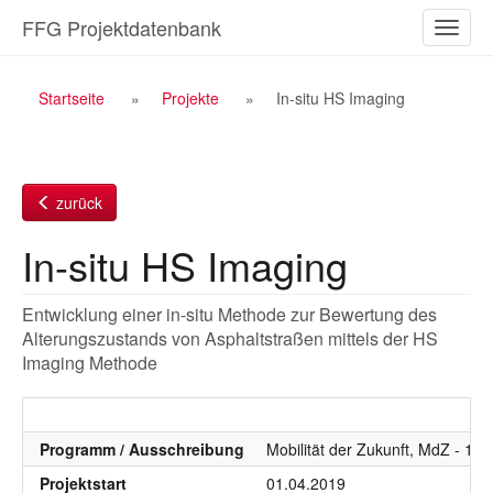
Zum
FFG Projektdatenbank
Naviga
Inhalt
ein-/a
Breadcrumb
Startseite
Projekte
In-situ HS Imaging
Navigation
zurück
In-situ HS Imaging
Entwicklung einer in-situ Methode zur Bewertung des
Alterungszustands von Asphaltstraßen mittels der HS
Imaging Methode
Programm / Ausschreibung
Mobilität der Zukunft, MdZ - 11
Projektstart
01.04.2019