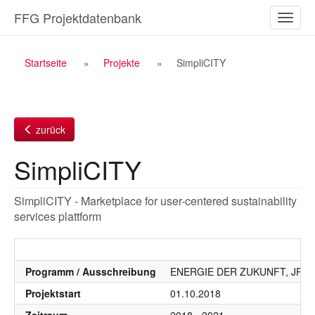
Zum
FFG Projektdatenbank
Naviga
Inhalt
ein-/a
Breadcrumb
Startseite
Projekte
SimpliCITY
Navigation
zurück
SimpliCITY
SimpliCITY - Marketplace for user-centered sustainability
services plattform
Programm / Ausschreibung
ENERGIE DER ZUKUNFT, JPI Urba
Projektstart
01.10.2018