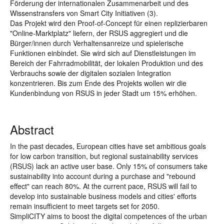
Förderung der internationalen Zusammenarbeit und des
Wissenstransfers von Smart City Initiativen (3).
Das Projekt wird den Proof-of-Concept für einen replizierbaren
"Online-Marktplatz" liefern, der RSUS aggregiert und die
Bürger/innen durch Verhaltensanreize und spielerische
Funktionen einbindet. Sie wird sich auf Dienstleistungen im
Bereich der Fahrradmobilität, der lokalen Produktion und des
Verbrauchs sowie der digitalen sozialen Integration
konzentrieren. Bis zum Ende des Projekts wollen wir die
Kundenbindung von RSUS in jeder Stadt um 15% erhöhen.
Abstract
In the past decades, European cities have set ambitious goals
for low carbon transition, but regional sustainability services
(RSUS) lack an active user base. Only 15% of consumers take
sustainability into account during a purchase and "rebound
effect" can reach 80%. At the current pace, RSUS will fail to
develop into sustainable business models and cities' efforts
remain insufficient to meet targets set for 2050.
SimpliCITY aims to boost the digital competences of the urban