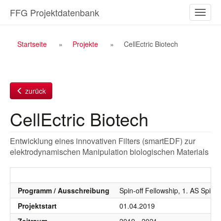
Zum
FFG Projektdatenbank
Naviga
Inhalt
ein-/a
Breadcrumb
Startseite
Projekte
CellEctric Biotech
Navigation
zurück
CellEctric Biotech
Entwicklung eines innovativen Filters (smartEDF) zur
elektrodynamischen Manipulation biologischen Materials
Programm / Ausschreibung
Spin-off Fellowship, 1. AS Spin 
Projektstart
01.04.2019