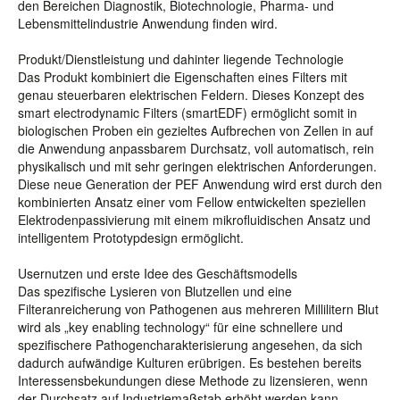
den Bereichen Diagnostik, Biotechnologie, Pharma- und
Lebensmittelindustrie Anwendung finden wird.
Produkt/Dienstleistung und dahinter liegende Technologie
Das Produkt kombiniert die Eigenschaften eines Filters mit
genau steuerbaren elektrischen Feldern. Dieses Konzept des
smart electrodynamic Filters (smartEDF) ermöglicht somit in
biologischen Proben ein gezieltes Aufbrechen von Zellen in auf
die Anwendung anpassbarem Durchsatz, voll automatisch, rein
physikalisch und mit sehr geringen elektrischen Anforderungen.
Diese neue Generation der PEF Anwendung wird erst durch den
kombinierten Ansatz einer vom Fellow entwickelten speziellen
Elektrodenpassivierung mit einem mikrofluidischen Ansatz und
intelligentem Prototypdesign ermöglicht.
Usernutzen und erste Idee des Geschäftsmodells
Das spezifische Lysieren von Blutzellen und eine
Filteranreicherung von Pathogenen aus mehreren Millilitern Blut
wird als „key enabling technology“ für eine schnellere und
spezifischere Pathogencharakterisierung angesehen, da sich
dadurch aufwändige Kulturen erübrigen. Es bestehen bereits
Interessensbekundungen diese Methode zu lizensieren, wenn
der Durchsatz auf Industriemaßstab erhöht werden kann.