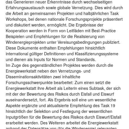
das Generieren neuer Erkenntnisse durch wechselseitigen
Erfahrungsaustausch sowie globale Vernetzung. Dies wird durch
die Arbeit an gemeinsamen Projekten und halbjährlichen Task
Workshops, bei denen nationale Forschungsprojekte präsentiert
und diskutiert werden, ermöglicht. Die Ergebnisse der
Kooperation werden in Form von Leitfäden mit Best-Practice
Beispielen und Empfehlungen für die Realisierung von
Windenergieprojekten unter Vereisungsbedingungen publiziert.
Diese Dokumente enthalten Empfehlungen hinsichtlich
international gültiger Definitionen und Klassifizierungssysteme
und dienen als Inputs für Normen und Standards.
Im Zuge des gegenständlichen Projektes werden durch die
Energiewerkstatt neben den Vernetzungs- und
Disseminationsaktivitäten zwei inhaltliche
Forschungsschwerpunkte bearbeitet: Zum einen setzt die
Energiewerkstatt ihre Arbeit als Leiterin eines Subtask, der sich
mit der der Bewertung des Risikos durch Eisfall und Eiswurf
auseinandersetzt, fort. Als Ergebnis soll eine um wesentliche
Aspekte ergänzte und aktualisierte Empfehlung des Task 19
hinsichtlich der Selektion und Festlegung der wesentlichen
Inputgrößen für die Bewertung des Risikos durch Eiswurf/Eisfall
erarbeitet werden. Des Weiteren arbeitet die Energiewerkstatt
anhand der Datensätze von (für die Windenergie) relevanten