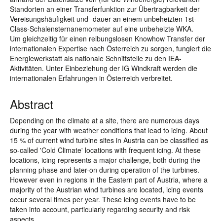
Standorten an einer Transferfunktion zur Übertragbarkeit der
Vereisungshäufigkeit und -dauer an einem unbeheizten 1st-
Class-Schalensternanemometer auf eine unbeheizte WKA.
Um gleichzeitig für einen reibungslosen Knowhow Transfer der
internationalen Expertise nach Österreich zu sorgen, fungiert die
Energiewerkstatt als nationale Schnittstelle zu den IEA-
Aktivitäten. Unter Einbeziehung der IG Windkraft werden die
internationalen Erfahrungen in Österreich verbreitet.
Abstract
Depending on the climate at a site, there are numerous days
during the year with weather conditions that lead to icing. About
15 % of current wind turbine sites in Austria can be classified as
so-called 'Cold Climate' locations with frequent icing. At these
locations, icing represents a major challenge, both during the
planning phase and later-on during operation of the turbines.
However even in regions in the Eastern part of Austria, where a
majority of the Austrian wind turbines are located, icing events
occur several times per year. These icing events have to be
taken into account, particularly regarding security and risk
aspects.