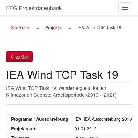
Zum
FFG Projektdatenbank
Naviga
Inhalt
ein-/a
Breadcrumb
Startseite
Projekte
IEA Wind TCP Task 19
Navigation
zurück
IEA Wind TCP Task 19
IEA Wind TCP Task 19: Windenergie in kalten
Klimazonen Sechste Arbeitsperiode (2019 – 2021)
Programm / Ausschreibung
IEA, IEA Ausschreibung 2018 - 
Projektstart
01.01.2019