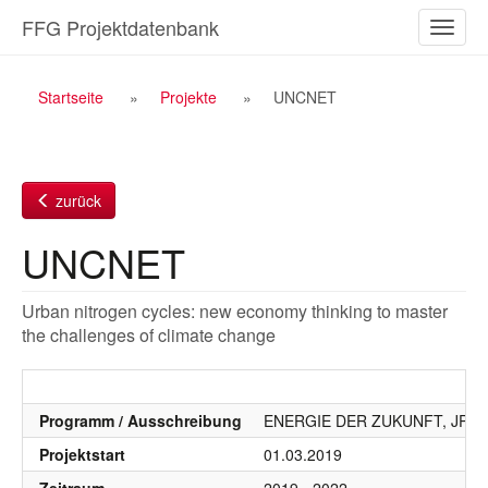
Zum
FFG Projektdatenbank
Naviga
Inhalt
ein-/a
Breadcrumb
Startseite
Projekte
UNCNET
Navigation
zurück
UNCNET
Urban nitrogen cycles: new economy thinking to master
the challenges of climate change
Programm / Ausschreibung
ENERGIE DER ZUKUNFT, JPI Urb
Projektstart
01.03.2019