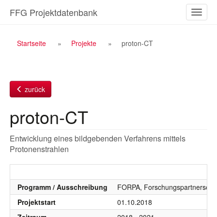
Zum
FFG Projektdatenbank
Naviga
Inhalt
ein-/a
Breadcrumb
Startseite
Projekte
proton-CT
Navigation
zurück
proton-CT
Entwicklung eines bildgebenden Verfahrens mittels
Protonenstrahlen
Programm / Ausschreibung
FORPA, Forschungspartnersch
Projektstart
01.10.2018