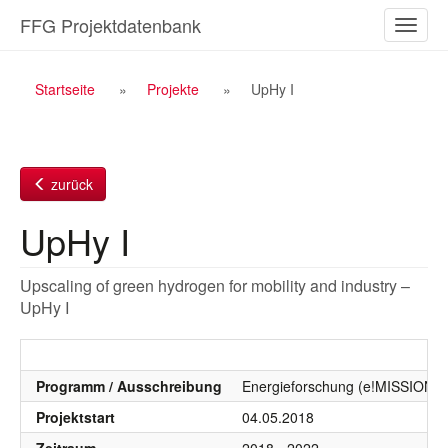
Zum
FFG Projektdatenbank
Naviga
Inhalt
ein-/a
Breadcrumb
Startseite
Projekte
UpHy I
Navigation
zurück
UpHy I
Upscaling of green hydrogen for mobility and industry –
UpHy I
Programm / Ausschreibung
Energieforschung (e!MISSION), 
Projektstart
04.05.2018