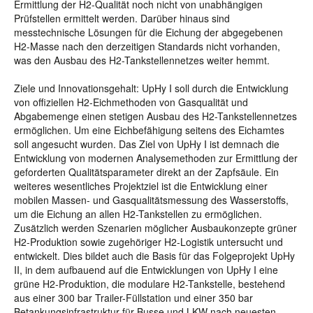
Ermittlung der H2-Qualität noch nicht von unabhängigen
Prüfstellen ermittelt werden. Darüber hinaus sind
messtechnische Lösungen für die Eichung der abgegebenen
H2-Masse nach den derzeitigen Standards nicht vorhanden,
was den Ausbau des H2-Tankstellennetzes weiter hemmt.
Ziele und Innovationsgehalt: UpHy I soll durch die Entwicklung
von offiziellen H2-Eichmethoden von Gasqualität und
Abgabemenge einen stetigen Ausbau des H2-Tankstellennetzes
ermöglichen. Um eine Eichbefähigung seitens des Eichamtes
soll angesucht wurden. Das Ziel von UpHy I ist demnach die
Entwicklung von modernen Analysemethoden zur Ermittlung der
geforderten Qualitätsparameter direkt an der Zapfsäule. Ein
weiteres wesentliches Projektziel ist die Entwicklung einer
mobilen Massen- und Gasqualitätsmessung des Wasserstoffs,
um die Eichung an allen H2-Tankstellen zu ermöglichen.
Zusätzlich werden Szenarien möglicher Ausbaukonzepte grüner
H2-Produktion sowie zugehöriger H2-Logistik untersucht und
entwickelt. Dies bildet auch die Basis für das Folgeprojekt UpHy
II, in dem aufbauend auf die Entwicklungen von UpHy I eine
grüne H2-Produktion, die modulare H2-Tankstelle, bestehend
aus einer 300 bar Trailer-Füllstation und einer 350 bar
Betankungsinfrastruktur für Busse und LKW nach neuesten