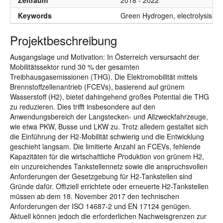
Zeitraum
2018 - 2022
Keywords
Green Hydrogen, electrolysis, r
Projektbeschreibung
Ausgangslage und Motivation: In Österreich versursacht der
Mobilitätssektor rund 30 % der gesamten
Treibhausgasemissionen (THG). Die Elektromobilität mittels
Brennstoffzellenantrieb (FCEVs), basierend auf grünem
Wasserstoff (H2), bietet dahingehend großes Potential die THG
zu reduzieren. Dies trifft insbesondere auf den
Anwendungsbereich der Langstecken- und Allzweckfahrzeuge,
wie etwa PKW, Busse und LKW zu. Trotz alledem gestaltet sich
die Einführung der H2-Mobilität schwierig und die Entwicklung
geschieht langsam. Die limitierte Anzahl an FCEVs, fehlende
Kapazitäten für die wirtschaftliche Produktion von grünem H2,
ein unzureichendes Tankstellennetz sowie die anspruchsvollen
Anforderungen der Gesetzgebung für H2-Tankstellen sind
Gründe dafür. Offiziell errichtete oder erneuerte H2-Tankstellen
müssen ab dem 18. November 2017 den technischen
Anforderungen der ISO 14687-2 und EN 17124 genügen.
Aktuell können jedoch die erforderlichen Nachweisgrenzen zur