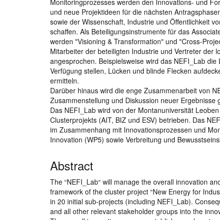
Monitoringprozesses werden den Innovations- und Fors
und neue Projektideen für die nächsten Antragsphasen
sowie der Wissenschaft, Industrie und Öffentlichkeit 
schaffen. Als Beteiligungsinstrumente für das Associa
werden "Visioning & Transformation" und "Cross-Project 
Mitarbeiter der beteiligten Industrie und Vertreter d
angesprochen. Beispielsweise wird das NEFI_Lab die L
Verfügung stellen, Lücken und blinde Flecken aufdecke
ermitteln.
Darüber hinaus wird die enge Zusammenarbeit von NEFI
Zusammenstellung und Diskussion neuer Ergebnisse gew
Das NEFI_Lab wird von der Montanuniversität Leoben 
Clusterprojekts (AIT, BIZ und ESV) betrieben. Das NEFI
im Zusammenhang mit Innovationsprozessen und Monit
Innovation (WP5) sowie Verbreitung und Bewusstseinsb
Abstract
The “NEFI_Lab“ will manage the overall innovation and 
framework of the cluster project “New Energy for Indu
in 20 initial sub-projects (including NEFI_Lab). Conse
and all other relevant stakeholder groups into the inno