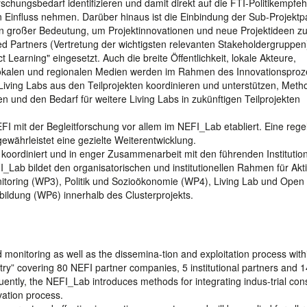
chungsbedarf identifizieren und damit direkt auf die FTI-Politikempfe
 Einfluss nehmen. Darüber hinaus ist die Einbindung der Sub-Projektp
von großer Bedeutung, um Projektinnovationen und neue Projektideen z
ted Partners (Vertretung der wichtigsten relevanten Stakeholdergruppen
Learning" eingesetzt. Auch die breite Öffentlichkeit, lokale Akteure,
er lokalen und regionalen Medien werden im Rahmen des Innovationspro
iving Labs aus den Teilprojekten koordinieren und unterstützen, Meth
n und den Bedarf für weitere Living Labs in zukünftigen Teilprojekten
 mit der Begleitforschung vor allem im NEFI_Lab etabliert. Eine reg
ährleistet eine gezielte Weiterentwicklung.
koordiniert und in enger Zusammenarbeit mit den führenden Institutio
_Lab bildet den organisatorischen und institutionellen Rahmen für Akti
oring (WP3), Politik und Sozioökonomie (WP4), Living Lab und Open
ildung (WP6) innerhalb des Clusterprojekts.
monitoring as well as the dissemina-tion and exploitation process with
stry” covering 80 NEFI partner companies, 5 institutional partners and
quently, the NEFI_Lab introduces methods for integrating indus-trial co
vation process.