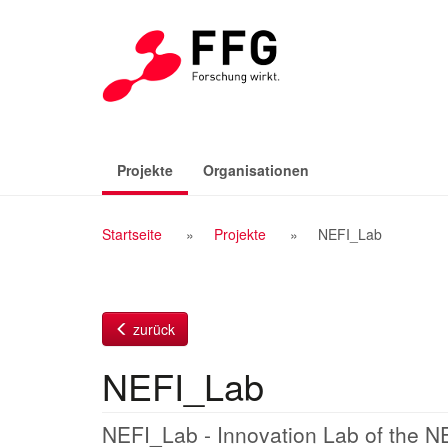
Zum
Inhalt
(aktiv)
Projekte
Organisationen
Breadcrumb
Startseite
Projekte
NEFI_Lab
Navigation
zurück
NEFI_Lab
NEFI_Lab - Innovation Lab of the N