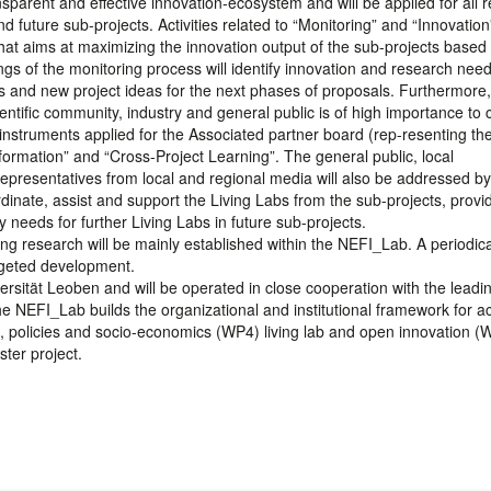
nsparent and effective innovation-ecosystem and will be applied for all r
d future sub-projects. Activities related to “Monitoring” and “Innovation
that aims at maximizing the innovation output of the sub-projects based
ngs of the monitoring process will identify innovation and research nee
ns and new project ideas for the next phases of proposals. Furthermore,
ientific community, industry and general public is of high importance to 
n instruments applied for the Associated partner board (rep-resenting th
formation” and “Cross-Project Learning”. The general public, local
representatives from local and regional media will also be addressed by 
inate, assist and support the Living Labs from the sub-projects, provi
 needs for further Living Labs in future sub-projects.
g research will be mainly established within the NEFI_Lab. A periodica
rgeted development.
rsität Leoben and will be operated in close cooperation with the leadi
The NEFI_Lab builds the organizational and institutional framework for act
, policies and socio-economics (WP4) living lab and open innovation (
ter project.