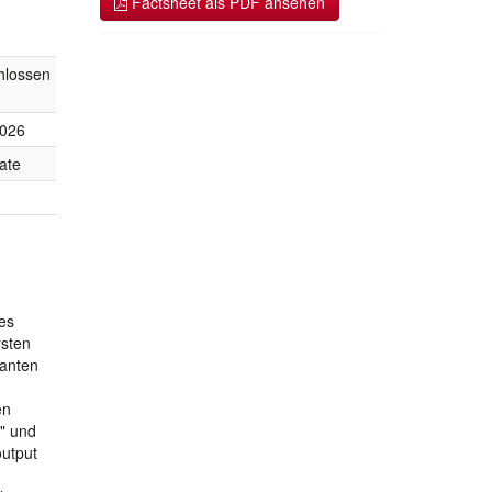
Factsheet als PDF ansehen
hlossen
2026
ate
es
rsten
vanten
en
g" und
output