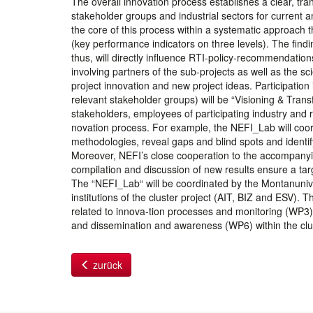
The overall innovation process establishes a clear, tra
stakeholder groups and industrial sectors for current an
the core of this process within a systematic approach 
(key performance indicators on three levels). The findi
thus, will directly influence RTI-policy-recommendatio
involving partners of the sub-projects as well as the sc
project innovation and new project ideas. Participatio
relevant stakeholder groups) will be “Visioning & Trans
stakeholders, employees of participating industry and 
novation process. For example, the NEFI_Lab will coord
methodologies, reveal gaps and blind spots and identify
Moreover, NEFI’s close cooperation to the accompanyin
compilation and discussion of new results ensure a ta
The “NEFI_Lab“ will be coordinated by the Montanunive
institutions of the cluster project (AIT, BIZ and ESV). 
related to innova-tion processes and monitoring (WP3)
and dissemination and awareness (WP6) within the clus
zurück