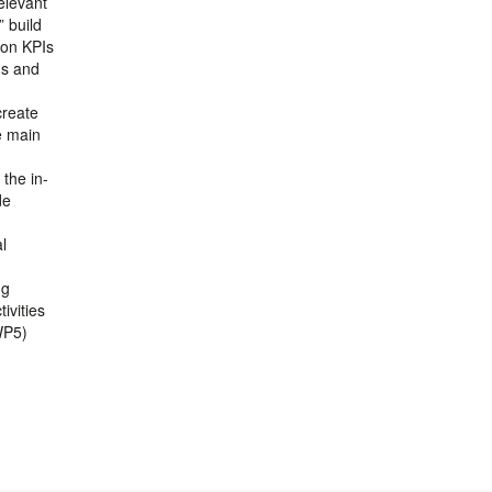
elevant
” build
 on KPIs
ds and
create
e main
the in-
de
l
ng
ivities
WP5)