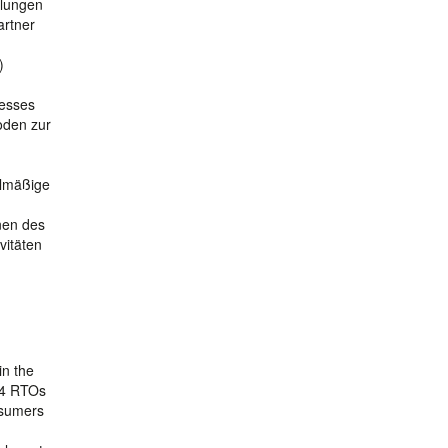
hlungen
artner
u
)
zesses
oden zur
elmäßige
nen des
vitäten
in the
 14 RTOs
nsumers