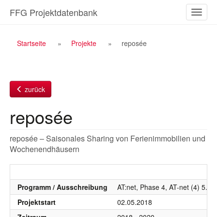
Zum
FFG Projektdatenbank
Naviga
Inhalt
ein-/a
Breadcrumb
Startseite
Projekte
reposée
Navigation
zurück
reposée
reposée – Saisonales Sharing von Ferienimmobilien und
Wochenendhäusern
Programm / Ausschreibung
AT:net, Phase 4, AT-net (4) 5. 
Projektstart
02.05.2018