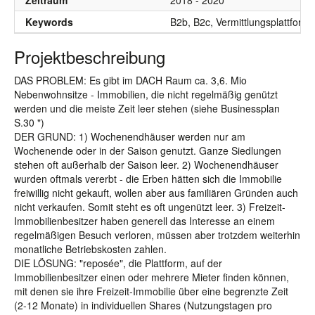
Zeitraum
2018 - 2020
Keywords
B2b, B2c, Vermittlungsplattform,
Projektbeschreibung
DAS PROBLEM: Es gibt im DACH Raum ca. 3,6. Mio
Nebenwohnsitze - Immobilien, die nicht regelmäßig genützt
werden und die meiste Zeit leer stehen (siehe Businessplan
S.30 ")
DER GRUND: 1) Wochenendhäuser werden nur am
Wochenende oder in der Saison genutzt. Ganze Siedlungen
stehen oft außerhalb der Saison leer. 2) Wochenendhäuser
wurden oftmals vererbt - die Erben hätten sich die Immobilie
freiwillig nicht gekauft, wollen aber aus familiären Gründen auch
nicht verkaufen. Somit steht es oft ungenützt leer. 3) Freizeit-
Immobilienbesitzer haben generell das Interesse an einem
regelmäßigen Besuch verloren, müssen aber trotzdem weiterhin
monatliche Betriebskosten zahlen.
DIE LÖSUNG: "reposée", die Plattform, auf der
Immobilienbesitzer einen oder mehrere Mieter finden können,
mit denen sie ihre Freizeit-Immobilie über eine begrenzte Zeit
(2-12 Monate) in individuellen Shares (Nutzungstagen pro