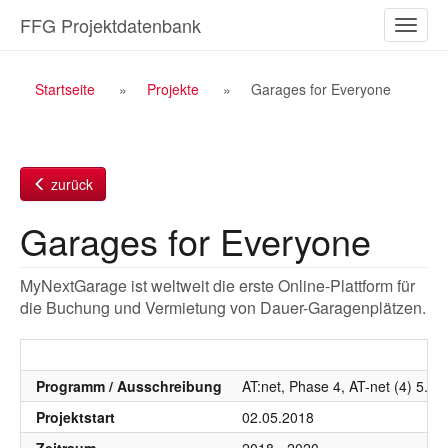
Zum
FFG Projektdatenbank
Naviga
Inhalt
ein-/a
Breadcrumb
Startseite
Projekte
Garages for Everyone
Navigation
zurück
Garages for Everyone
MyNextGarage ist weltweit die erste Online-Plattform für
die Buchung und Vermietung von Dauer-Garagenplätzen.
Programm / Ausschreibung
AT:net, Phase 4, AT-net (4) 5. 
Projektstart
02.05.2018