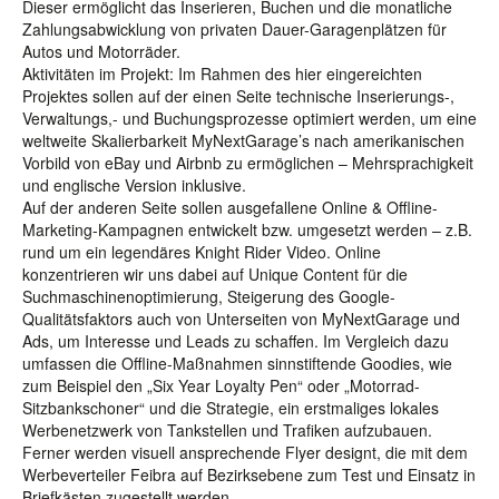
Dieser ermöglicht das Inserieren, Buchen und die monatliche
Zahlungsabwicklung von privaten Dauer-Garagenplätzen für
Autos und Motorräder.
Aktivitäten im Projekt: Im Rahmen des hier eingereichten
Projektes sollen auf der einen Seite technische Inserierungs-,
Verwaltungs,- und Buchungsprozesse optimiert werden, um eine
weltweite Skalierbarkeit MyNextGarage’s nach amerikanischen
Vorbild von eBay und Airbnb zu ermöglichen – Mehrsprachigkeit
und englische Version inklusive.
Auf der anderen Seite sollen ausgefallene Online & Offline-
Marketing-Kampagnen entwickelt bzw. umgesetzt werden – z.B.
rund um ein legendäres Knight Rider Video. Online
konzentrieren wir uns dabei auf Unique Content für die
Suchmaschinenoptimierung, Steigerung des Google-
Qualitätsfaktors auch von Unterseiten von MyNextGarage und
Ads, um Interesse und Leads zu schaffen. Im Vergleich dazu
umfassen die Offline-Maßnahmen sinnstiftende Goodies, wie
zum Beispiel den „Six Year Loyalty Pen“ oder „Motorrad-
Sitzbankschoner“ und die Strategie, ein erstmaliges lokales
Werbenetzwerk von Tankstellen und Trafiken aufzubauen.
Ferner werden visuell ansprechende Flyer designt, die mit dem
Werbeverteiler Feibra auf Bezirksebene zum Test und Einsatz in
Briefkästen zugestellt werden.