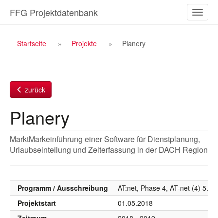
Zum
FFG Projektdatenbank
Naviga
Inhalt
ein-/a
Breadcrumb
Startseite
Projekte
Planery
Navigation
zurück
Planery
MarktMarkeinführung einer Software für Dienstplanung,
Urlaubseinteilung und Zeiterfassung in der DACH Region
Programm / Ausschreibung
AT:net, Phase 4, AT-net (4) 5. 
Projektstart
01.05.2018