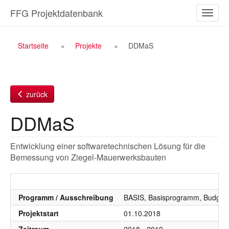
Zum
FFG Projektdatenbank
Naviga
Inhalt
ein-/a
Breadcrumb
Startseite
Projekte
DDMaS
Navigation
zurück
DDMaS
Entwicklung einer softwaretechnischen Lösung für die
Bemessung von Ziegel-Mauerwerksbauten
Programm / Ausschreibung
BASIS, Basisprogramm, Budgetj
Projektstart
01.10.2018