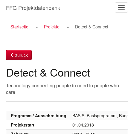
Zum
FFG Projektdatenbank
Naviga
Inhalt
ein-/a
Breadcrumb
Startseite
Projekte
Detect & Connect
Navigation
zurück
Detect & Connect
Technology connecting people in need to people who
care
Programm / Ausschreibung
BASIS, Basisprogramm, Budgetj
Projektstart
01.04.2018