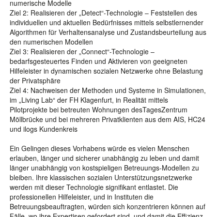
numerische Modelle
Ziel 2: Realisieren der „Detect“-Technologie – Feststellen des
individuellen und aktuellen Bedürfnisses mittels selbstlernender
Algorithmen für Verhaltensanalyse und Zustandsbeurteilung aus
den numerischen Modellen
Ziel 3: Realisieren der „Connect“-Technologie –
bedarfsgesteuertes Finden und Aktivieren von geeigneten
Hilfeleister in dynamischen sozialen Netzwerke ohne Belastung
der Privatsphäre
Ziel 4: Nachweisen der Methoden und Systeme in Simulationen,
im „Living Lab“ der FH Klagenfurt, in Realität mittels
Pilotprojekte bei betreuten Wohnungen desTagesZentrum
Möllbrücke und bei mehreren Privatklienten aus dem AIS, HC24
und ilogs Kundenkreis
Ein Gelingen dieses Vorhabens würde es vielen Menschen
erlauben, länger und sicherer unabhängig zu leben und damit
länger unabhängig von kostspieligen Betreuungs-Modellen zu
bleiben. Ihre klassischen sozialen Unterstützungsnetzwerke
werden mit dieser Technologie signifikant entlastet. Die
professionellen Hilfeleister, und in Instituten die
Betreuungsbeauftragten, würden sich konzentrieren können auf
Fälle, wo ihre Expertisen gefordert sind, und damit die Effizienz