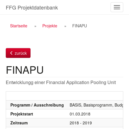
Zum
FFG Projektdatenbank
Naviga
Inhalt
ein-/a
Breadcrumb
Startseite
Projekte
FINAPU
Navigation
zurück
FINAPU
Entwicklungg einer Financial Application Pooling Unit
Programm / Ausschreibung
BASIS, Basisprogramm, Budgetj
Projektstart
01.03.2018
Zeitraum
2018 - 2019