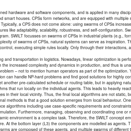
ined hardware and software components, and is applied in many discip
0 and smart houses. CPSs form networks, and are equipped with multiple
one. Typically, a CPS does not come alone: using swarms of CPSs increas
ures like adaptability, scalability, robustness, and self-configuration. S
ram. SWILT focusses on swarms of CPSs in industrial plants (e.g., for
lexity of swarms of CPSs, natural systems can serve as inspiration. T
rol, executing simple rules locally. Only through their interactions, a
 and transportation in logistics. Nowadays, linear optimization is per
ith the increased complexity and dynamics in production, and thus is una
roblem – not to mention human operators as part of the optimization. 
tion can handle NP-hard problems and find good solutions for highly c
t another pre-calculated schedule or routing table, but in applying nat
hms that run locally on the individual agents. This leads to heavily reac
n their local vicinity. Thus, the final local algorithms are not static, b
ional methods is that a good solution emerges from local behaviour. One
gence algorithms including use case-specific requirements and constraint
 simulation. Furthermore, managing, observing and coordinating one or
amic environment is a complex task. Therefore, the SWILT concept e
ture. At the bottom layer (L3) the components are modelled as agents. 
warms are composed of these agents, and multiple swarms of different 