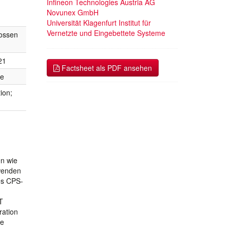
Infineon Technologies Austria AG
Novunex GmbH
Universität Klagenfurt Institut für
Vernetzte und Eingebettete Systeme
ossen
21
Factsheet als PDF ansehen
te
ion;
en wie
rwenden
es CPS-
T
ration
ne