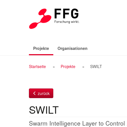
Zum
Inhalt
(aktiv)
Projekte
Organisationen
Breadcrumb
Startseite
Projekte
SWILT
Navigation
zurück
SWILT
Swarm Intelligence Layer to Contro