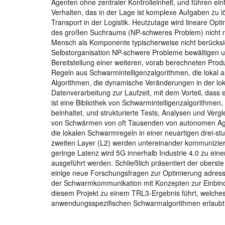
Agenten ohne zentraler Kontrolleinheit, und führen ein
Verhalten, das in der Lage ist komplexe Aufgaben zu
Transport in der Logistik. Heutzutage wird lineare Op
des großen Suchraums (NP-schweres Problem) nicht 
Mensch als Komponente typischerweise nicht berücksic
Selbstorganisation NP-schwere Probleme bewältigen un
Bereitstellung einer weiteren, vorab berechneten Pro
Regeln aus Schwarmintelligenzalgorithmen, die lokal a
Algorithmen, die dynamische Veränderungen in der lo
Datenverarbeitung zur Laufzeit, mit dem Vorteil, dass 
ist eine Bibliothek von Schwarmintelligenzalgorithm
beinhaltet, und strukturierte Tests, Analysen und Verg
von Schwärmen von oft Tausenden von autonomen Age
die lokalen Schwarmregeln in einer neuartigen drei-stu
zweiten Layer (L2) werden untereinander kommunizie
geringe Latenz wird 5G innerhalb Industrie 4.0 zu ei
ausgeführt werden. Schließlich präsentiert der obers
einige neue Forschungsfragen zur Optimierung adressi
der Schwarmkommunikation mit Konzepten zur Einbind
diesem Projekt zu einem TRL3-Ergebnis führt, welche
anwendungsspezifischen Schwarmalgorithmen erlaubt