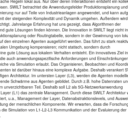
fache Regeln lokal aus. Nur über deren Interaktionen entsteht ein kolle
 lösen. SWILT betrachtet die Anwendungsfelder Produktionsplanung und
timierung nur auf Teile von Industrieanlagen angewendet, und kann auf
mit der steigenden Komplexität und Dynamik umgehen. Außerdem wird
htigt. Jahrelange Erfahrung hat uns gezeigt, dass Algorithmen der
d gute Lösungen finden können. Die Innovation in SWILT liegt nicht in
duktionsplanung oder Routingtabelle, sondern in der Gewinnung von lok
uf den einzelnen Agenten ausgeführt werden. Das führt zu stark reakti
kalen Umgebung kompensieren; nicht statisch, sondern durch
eine gute Lösung aus lokalem Verhalten entsteht. Ein innovatives Ziel 
en, die auch anwendungsspezifische Anforderungen und Einschränkunge
leiche via Simulation erlaubt. Das Organisieren, Beobachten und Koordi
nten ist darüber hinaus eine komplexe Aufgabe. Deshalb verankert 
figen Architektur. Im untersten Layer (L3), werden die Agenten modellie
rende Schwärme aus Agenten gebildet. Durch z.B. hohe Datenraten u
nem unverzichtbaren Teil. Deshalb soll L2 als 5G-Netzwerkanwendung
te Layer (L1) das zentrale Management. Durch diese SWILT Architektur
ert, u.a., Management der Layer, Datenabstraktionslevels, und Auswe
ung der menschlichen Komponente. Wir erwarten, dass die Forschung
s die Simulation von L1-L2-L3 Kommunikation und der Evaluierung der
.