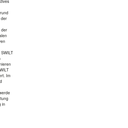
ktives
grund
 der
 der
alen
ven
in SWILT
n
nieren
SWILT
rt. Im
nd
 werde
itung
 in