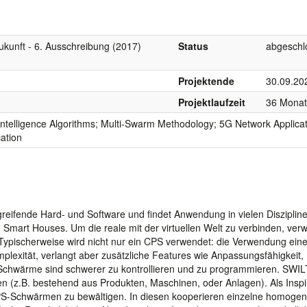
ukunft - 6. Ausschreibung (2017)
Status
abgeschl
Projektende
30.09.20
Projektlaufzeit
36 Mona
telligence Algorithms; Multi-Swarm Methodology; 5G Network Applicat
tion
reifende Hard- und Software und findet Anwendung in vielen Disziplin
und Smart Houses. Um die reale mit der virtuellen Welt zu verbinden, ve
ypischerweise wird nicht nur ein CPS verwendet: die Verwendung ein
plexität, verlangt aber zusätzliche Features wie Anpassungsfähigkeit,
S-Schwärme sind schwerer zu kontrollieren und zu programmieren. SWIL
n (z.B. bestehend aus Produkten, Maschinen, oder Anlagen). Als Inspi
CPS-Schwärmen zu bewältigen. In diesen kooperieren einzelne homoge