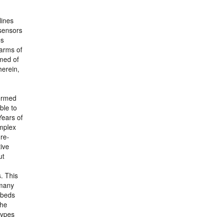
lines
 sensors
es
warms of
med of
herein,
formed
ble to
Years of
omplex
ure-
tive
ut
s. This
 many
mbeds
The
types