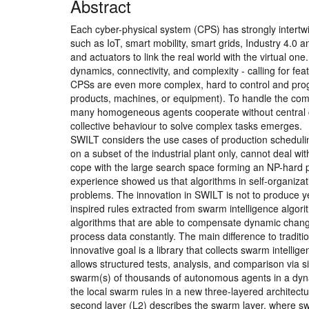
Abstract
Each cyber-physical system (CPS) has strongly intertw
such as IoT, smart mobility, smart grids, Industry 4.
and actuators to link the real world with the virtual 
dynamics, connectivity, and complexity - calling for feat
CPSs are even more complex, hard to control and prog
products, machines, or equipment). To handle the comp
many homogeneous agents cooperate without central cont
collective behaviour to solve complex tasks emerges.
SWILT considers the use cases of production scheduling
on a subset of the industrial plant only, cannot deal w
cope with the large search space forming an NP-hard p
experience showed us that algorithms in self-organiza
problems. The innovation in SWILT is not to produce ye
inspired rules extracted from swarm intelligence algorit
algorithms that are able to compensate dynamic changes i
process data constantly. The main difference to tradit
innovative goal is a library that collects swarm intelli
allows structured tests, analysis, and comparison via
swarm(s) of thousands of autonomous agents in a dyn
the local swarm rules in a new three-layered architec
second layer (L2) describes the swarm layer, where s