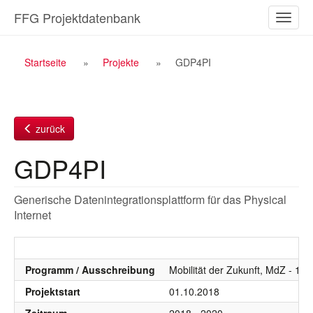
Zum
FFG Projektdatenbank
Naviga
Inhalt
ein-/a
Breadcrumb
Startseite
Projekte
GDP4PI
Navigation
zurück
GDP4PI
Generische Datenintegrationsplattform für das Physical
Internet
Programm / Ausschreibung
Mobilität der Zukunft, MdZ - 10
Projektstart
01.10.2018