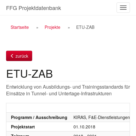
Zum
FFG Projektdatenbank
Naviga
Inhalt
ein-/a
Breadcrumb
Startseite
Projekte
ETU-ZAB
Navigation
zurück
ETU-ZAB
Entwicklung von Ausbildungs- und Trainingsstandards für
Einsätze in Tunnel- und Untertage-Infrastrukturen
Programm / Ausschreibung
KIRAS, F&E-Dienstleistungen, K
Projektstart
01.10.2018