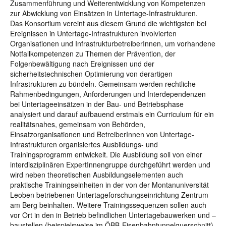
Zusammenführung und Weiterentwicklung von Kompetenzen
zur Abwicklung von Einsätzen in Untertage-Infrastrukturen.
Das Konsortium vereint aus diesem Grund die wichtigsten bei
Ereignissen in Untertage-Infrastrukturen involvierten
Organisationen und InfrastrukturbetreiberInnen, um vorhandene
Notfallkompetenzen zu Themen der Prävention, der
Folgenbewältigung nach Ereignissen und der
sicherheitstechnischen Optimierung von derartigen
Infrastrukturen zu bündeln. Gemeinsam werden rechtliche
Rahmenbedingungen, Anforderungen und Interdependenzen
bei Untertageeinsätzen in der Bau- und Betriebsphase
analysiert und darauf aufbauend erstmals ein Curriculum für ein
realitätsnahes, gemeinsam von Behörden,
Einsatzorganisationen und BetreiberInnen von Untertage-
Infrastrukturen organisiertes Ausbildungs- und
Trainingsprogramm entwickelt. Die Ausbildung soll von einer
interdisziplinären ExpertInnengruppe durchgeführt werden und
wird neben theoretischen Ausbildungselementen auch
praktische Trainingseinheiten in der von der Montanuniversität
Leoben betriebenen Untertageforschungseinrichtung Zentrum
am Berg beinhalten. Weitere Trainingssequenzen sollen auch
vor Ort in den in Betrieb befindlichen Untertagebauwerken und –
baustellen (beispielsweise im ÖBB-Eisenbahntunnelquerschnitt)