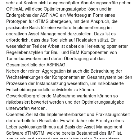
sehr auf Kosten nicht ausgeschöpfter Abnutzungsvorräte gehen.
OPtimAL will diese Optimierungsaufgabe lösen und im
Endergebnis der ASFiNAG ein Werkzeug in Form eines
Prototypen für dTIMS übergeben, mit dem Anspruch, die
praxisnahe Basis für eine weitere Implementierung im
operativen Asset Management darzustellen. Dazu ist es
erforderlich, dass das Tool sich auf Realdaten stützt. Ein
wesentlicher Teil der Arbeit ist dabei die Herleitung optimierter
Regellebenszyklen für Bau- und E&M-Komponenten von
Tunnelbauwerken und deren Übertragung auf das
Gesamtportfolio der ASFINAG.
Neben der reinen Aggregation ist auch die Betrachtung der
Wechselwirkungen der Komponenten im Gesamtsystem bei den
Prozessen der Instandsetzung wesentlich, um risikobasierte
Entscheidungsmodelle entwickeln zu können.
Gewerkeübergreifende Maßnahmenvarianten können so
risikobasiert bewertet werden und der Optimierungsaufgabe
unterworfen werden.
Oberstes Ziel ist die Implementierbarkeit und Praxistauglichkeit
der erarbeiteten Resultate. Es wird daher ein Prototyp eines
Lebenszyklusalgorithmus auf Basis der Asset Management
Software dTIMSTM, welche bereits Bestandteil des IMT ist,