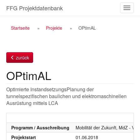
Zum
FFG Projektdatenbank
Naviga
Inhalt
ein-/a
Breadcrumb
Startseite
Projekte
OPtimAL
Navigation
zurück
OPtimAL
Optimierte InstandsetzungsPlanung der
tunnelspezifischen baulichen und elektromaschinellen
Ausrüstung mittels LCA
Programm / Ausschreibung
Mobilität der Zukunft, MdZ - VIF
Projektstart
01.06.2018