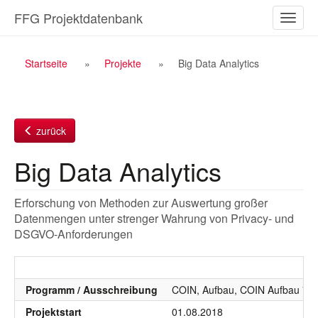
Zum
FFG Projektdatenbank
Naviga
Inhalt
ein-/a
Breadcrumb
Startseite
Projekte
Big Data Analytics
Navigation
zurück
Big Data Analytics
Erforschung von Methoden zur Auswertung großer
Datenmengen unter strenger Wahrung von Privacy- und
DSGVO-Anforderungen
Programm / Ausschreibung
COIN, Aufbau, COIN Aufbau 7. 
Projektstart
01.08.2018