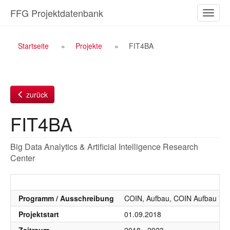
Zum
FFG Projektdatenbank
Naviga
Inhalt
ein-/a
Breadcrumb
Startseite
Projekte
FIT4BA
Navigation
zurück
FIT4BA
Big Data Analytics & Artificial Intelligence Research
Center
Programm / Ausschreibung
COIN, Aufbau, COIN Aufbau 7. 
Projektstart
01.09.2018