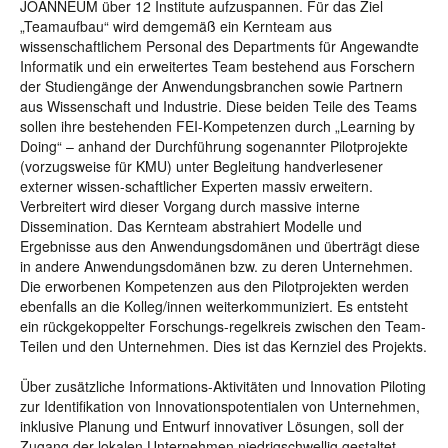
JOANNEUM über 12 Institute aufzuspannen. Für das Ziel
„Teamaufbau“ wird demgemäß ein Kernteam aus
wissenschaftlichem Personal des Departments für Angewandte
Informatik und ein erweitertes Team bestehend aus Forschern
der Studiengänge der Anwendungsbranchen sowie Partnern
aus Wissenschaft und Industrie. Diese beiden Teile des Teams
sollen ihre bestehenden FEI-Kompetenzen durch „Learning by
Doing“ – anhand der Durchführung sogenannter Pilotprojekte
(vorzugsweise für KMU) unter Begleitung handverlesener
externer wissen-schaftlicher Experten massiv erweitern.
Verbreitert wird dieser Vorgang durch massive interne
Dissemination. Das Kernteam abstrahiert Modelle und
Ergebnisse aus den Anwendungsdomänen und überträgt diese
in andere Anwendungsdomänen bzw. zu deren Unternehmen.
Die erworbenen Kompetenzen aus den Pilotprojekten werden
ebenfalls an die Kolleg/innen weiterkommuniziert. Es entsteht
ein rückgekoppelter Forschungs-regelkreis zwischen den Team-
Teilen und den Unternehmen. Dies ist das Kernziel des Projekts.
Über zusätzliche Informations-Aktivitäten und Innovation Piloting
zur Identifikation von Innovationspotentialen von Unternehmen,
inklusive Planung und Entwurf innovativer Lösungen, soll der
Zugang der lokalen Unternehmen niedrigschwellig gestaltet