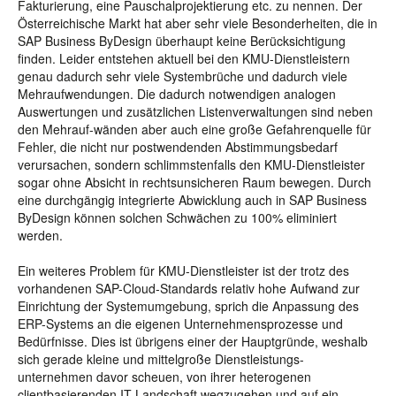
Fakturierung, eine Pauschalprojektierung etc. zu nennen. Der
Österreichische Markt hat aber sehr viele Besonderheiten, die in
SAP Business ByDesign überhaupt keine Berücksichtigung
finden. Leider entstehen aktuell bei den KMU-Dienstleistern
genau dadurch sehr viele Systembrüche und dadurch viele
Mehraufwendungen. Die dadurch notwendigen analogen
Auswertungen und zusätzlichen Listenverwaltungen sind neben
den Mehrauf-wänden aber auch eine große Gefahrenquelle für
Fehler, die nicht nur postwendenden Abstimmungsbedarf
verursachen, sondern schlimmstenfalls den KMU-Dienstleister
sogar ohne Absicht in rechtsunsicheren Raum bewegen. Durch
eine durchgängig integrierte Abwicklung auch in SAP Business
ByDesign können solchen Schwächen zu 100% eliminiert
werden.
Ein weiteres Problem für KMU-Dienstleister ist der trotz des
vorhandenen SAP-Cloud-Standards relativ hohe Aufwand zur
Einrichtung der Systemumgebung, sprich die Anpassung des
ERP-Systems an die eigenen Unternehmensprozesse und
Bedürfnisse. Dies ist übrigens einer der Hauptgründe, weshalb
sich gerade kleine und mittelgroße Dienstleistungs-
unternehmen davor scheuen, von ihrer heterogenen
clientbasierenden IT-Landschaft wegzugehen und auf ein