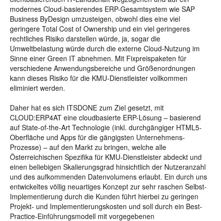
modernes Cloud-basierendes ERP-Gesamtsystem wie SAP
Business ByDesign umzusteigen, obwohl dies eine viel
geringere Total Cost of Ownership und ein viel geringeres
rechtliches Risiko darstellen würde, ja, sogar die
Umweltbelastung würde durch die externe Cloud-Nutzung im
Sinne einer Green IT abnehmen. Mit Fixpreispaketen für
verschiedene Anwendungsbereiche und Größenordnungen
kann dieses Risiko für die KMU-Dienstleister vollkommen
eliminiert werden.
Daher hat es sich ITSDONE zum Ziel gesetzt, mit
CLOUD:ERP4AT eine cloudbasierte ERP-Lösung – basierend
auf State-of-the-Art Technologie (inkl. durchgängiger HTML5-
Oberfläche und Apps für die gängigsten Unternehmens-
Prozesse) – auf den Markt zu bringen, welche alle
Österreichischen Spezifika für KMU-Dienstleister abdeckt und
einen beliebigen Skalierungsgrad hinsichtlich der Nutzeranzahl
und des aufkommenden Datenvolumens erlaubt. Ein durch uns
entwickeltes völlig neuartiges Konzept zur sehr raschen Selbst-
Implementierung durch die Kunden führt hierbei zu geringen
Projekt- und Implementierungskosten und soll durch ein Best-
Practice-Einführungsmodell mit vorgegebenen