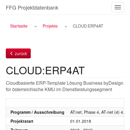
Zum
FFG Projektdatenbank
Naviga
Inhalt
ein-/a
Breadcrumb
Startseite
Projekte
CLOUD:ERP4AT
Navigation
zurück
CLOUD:ERP4AT
Cloudbasierte ERP-Template Lösung Business byDesign
für österreichische KMU im Dienstleistungssegment
Programm / Ausschreibung
AT:net, Phase 4, AT-net (4) 4. 
Projektstart
01.01.2018