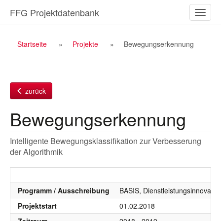
Zum
FFG Projektdatenbank
Naviga
Inhalt
ein-/a
Breadcrumb
Startseite
Projekte
Bewegungserkennung
Navigation
zurück
Bewegungserkennung
Intelligente Bewegungsklassifikation zur Verbesserung
der Algorithmik
Programm / Ausschreibung
BASIS, Dienstleistungsinnovatio
Projektstart
01.02.2018