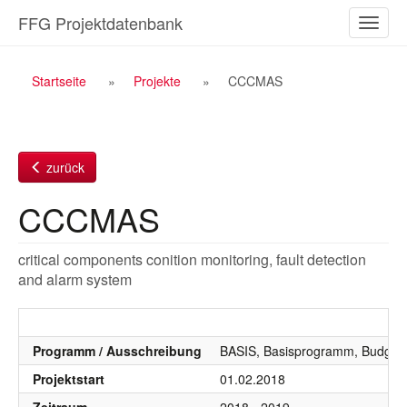
Zum
FFG Projektdatenbank
Naviga
Inhalt
ein-/a
Breadcrumb
Startseite
Projekte
CCCMAS
Navigation
zurück
CCCMAS
critical components conition monitoring, fault detection
and alarm system
Programm / Ausschreibung
BASIS, Basisprogramm, Budgetj
Projektstart
01.02.2018