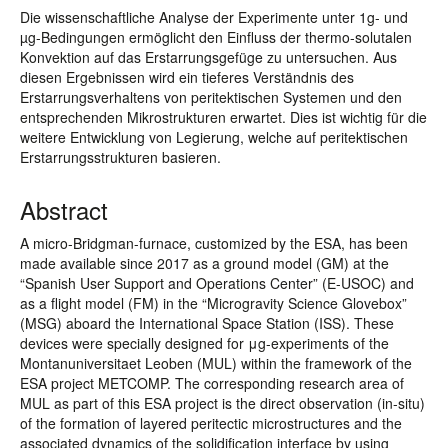
Die wissenschaftliche Analyse der Experimente unter 1g- und
µg-Bedingungen ermöglicht den Einfluss der thermo-solutalen
Konvektion auf das Erstarrungsgefüge zu untersuchen. Aus
diesen Ergebnissen wird ein tieferes Verständnis des
Erstarrungsverhaltens von peritektischen Systemen und den
entsprechenden Mikrostrukturen erwartet. Dies ist wichtig für die
weitere Entwicklung von Legierung, welche auf peritektischen
Erstarrungsstrukturen basieren.
Abstract
A micro-Bridgman-furnace, customized by the ESA, has been
made available since 2017 as a ground model (GM) at the
“Spanish User Support and Operations Center” (E-USOC) and
as a flight model (FM) in the “Microgravity Science Glovebox”
(MSG) aboard the International Space Station (ISS). These
devices were specially designed for μg-experiments of the
Montanuniversitaet Leoben (MUL) within the framework of the
ESA project METCOMP. The corresponding research area of
MUL as part of this ESA project is the direct observation (in-situ)
of the formation of layered peritectic microstructures and the
associated dynamics of the solidification interface by using