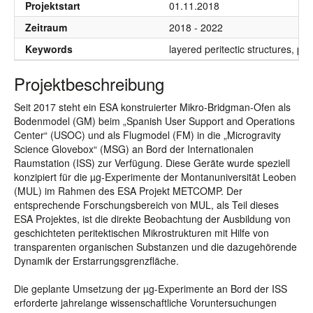
Projektstart
01.11.2018
Zeitraum
2018 - 2022
Keywords
layered peritectic structures, pe
Projektbeschreibung
Seit 2017 steht ein ESA konstruierter Mikro-Bridgman-Ofen als
Bodenmodel (GM) beim „Spanish User Support and Operations
Center“ (USOC) und als Flugmodel (FM) in die „Microgravity
Science Glovebox“ (MSG) an Bord der Internationalen
Raumstation (ISS) zur Verfügung. Diese Geräte wurde speziell
konzipiert für die µg-Experimente der Montanuniversität Leoben
(MUL) im Rahmen des ESA Projekt METCOMP. Der
entsprechende Forschungsbereich von MUL, als Teil dieses
ESA Projektes, ist die direkte Beobachtung der Ausbildung von
geschichteten peritektischen Mikrostrukturen mit Hilfe von
transparenten organischen Substanzen und die dazugehörende
Dynamik der Erstarrungsgrenzfläche.
Die geplante Umsetzung der µg-Experimente an Bord der ISS
erforderte jahrelange wissenschaftliche Voruntersuchungen