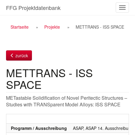
Zum
FFG Projektdatenbank
Naviga
Inhalt
ein-/a
Breadcrumb
Startseite
Projekte
METTRANS - ISS SPACE
Navigation
zurück
METTRANS - ISS
SPACE
METastable Solidification of Novel Peritectic Structures –
Studies with TRANSparent Model Alloys: ISS SPACE
Programm / Ausschreibung
ASAP, ASAP 14. Ausschreibung 