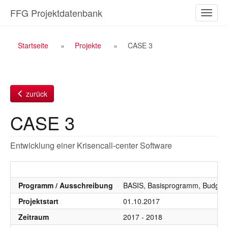
Zum
FFG Projektdatenbank
Naviga
Inhalt
ein-/a
Breadcrumb
Startseite
Projekte
CASE 3
Navigation
zurück
CASE 3
Entwicklung einer Krisencall-center Software
Programm / Ausschreibung
BASIS, Basisprogramm, Budgetj
Projektstart
01.10.2017
Zeitraum
2017 - 2018