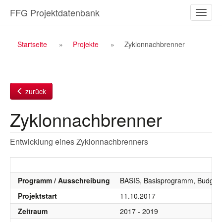
Zum
FFG Projektdatenbank
Naviga
Inhalt
ein-/a
Breadcrumb
Startseite
Projekte
Zyklonnachbrenner
Navigation
zurück
Zyklonnachbrenner
Entwicklung eines Zyklonnachbrenners
Programm / Ausschreibung
BASIS, Basisprogramm, Budgetj
Projektstart
11.10.2017
Zeitraum
2017 - 2019