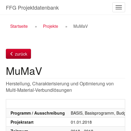
Zum
FFG Projektdatenbank
Naviga
Inhalt
ein-/a
Breadcrumb
Startseite
Projekte
MuMaV
Navigation
zurück
MuMaV
Herstellung, Charakterisierung und Optimierung von
Multi-Material-Verbundlösungen
Programm / Ausschreibung
BASIS, Basisprogramm, Budgetj
Projektstart
01.01.2018