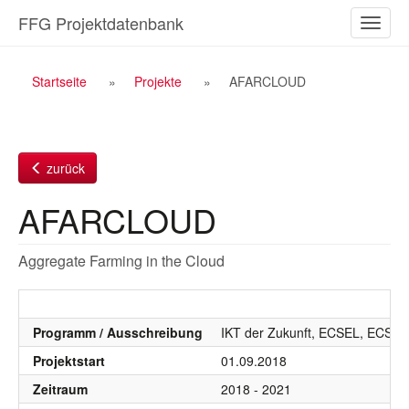
Zum
FFG Projektdatenbank
Naviga
Inhalt
ein-/a
Breadcrumb
Startseite
Projekte
AFARCLOUD
Navigation
zurück
AFARCLOUD
Aggregate Farming in the Cloud
Programm / Ausschreibung
IKT der Zukunft, ECSEL, ECSEL
Projektstart
01.09.2018
Zeitraum
2018 - 2021