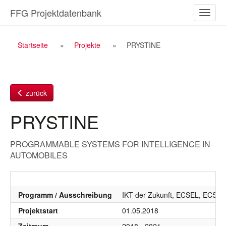
Zum
FFG Projektdatenbank
Naviga
Inhalt
ein-/a
Breadcrumb
Startseite
Projekte
PRYSTINE
Navigation
zurück
PRYSTINE
PROGRAMMABLE SYSTEMS FOR INTELLIGENCE IN
AUTOMOBILES
Programm / Ausschreibung
IKT der Zukunft, ECSEL, ECSEL
Projektstart
01.05.2018