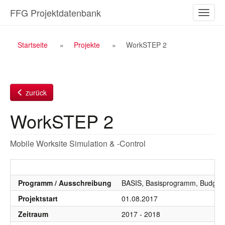
Zum
FFG Projektdatenbank
Naviga
Inhalt
ein-/a
Breadcrumb
Startseite
Projekte
WorkSTEP 2
Navigation
zurück
WorkSTEP 2
Mobile Worksite Simulation & -Control
Programm / Ausschreibung
BASIS, Basisprogramm, Budgetj
Projektstart
01.08.2017
Zeitraum
2017 - 2018