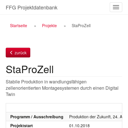
Zum
FFG Projektdatenbank
Naviga
Inhalt
ein-/a
Breadcrumb
Startseite
Projekte
StaProZell
Navigation
zurück
StaProZell
Stabile Produktion in wandlungsfähigen
zellenorientierten Montagesystemen durch einen Digital
Twin
Programm / Ausschreibung
Produktion der Zukunft, 24. AS 
Projektstart
01.10.2018