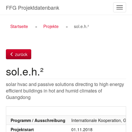
Zum
FFG Projektdatenbank
Naviga
Inhalt
ein-/a
Breadcrumb
Startseite
Projekte
sol.e.h.²
Navigation
zurück
sol.e.h.²
solar hvac and passive solutions directing to high energy
efficient buildings in hot and humid climates of
Guangdong
Programm / Ausschreibung
Internationale Kooperation, Gu
Projektstart
01.11.2018