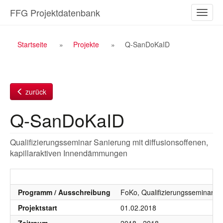
Zum
FFG Projektdatenbank
Naviga
Inhalt
ein-/a
Breadcrumb
Startseite
Projekte
Q-SanDoKaID
Navigation
zurück
Q-SanDoKaID
Qualifizierungsseminar Sanierung mit diffusionsoffenen,
kapillaraktiven Innendämmungen
Programm / Ausschreibung
FoKo, Qualifizierungsseminare, 
Projektstart
01.02.2018