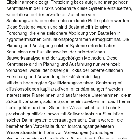
Elbphilharmonie zeigt. Trotzdem gibt es aufgrund mangelnder
Kenntnisse in der Praxis Vorbehalte diese Systeme einzusetzen,
wobei diese bei der erwarteten Zunahme von
Sanierungsvorhaben eine entscheidende Rolle spielen werden.
Diese Systeme waren und sind Bestandteil intensiver
Forschung, die eine zielsichere Abbildung von Bauteilen in
hygrothermischen Simulationsprogrammen ermöglicht hat. Die
Planung und Auslegung solcher Systeme erfordert aber
Kenntnisse der Funktionsweise, der erforderlichen
Bauwerksanalyse und der zugehörigen Methoden. Diese
Kenntnisse sind in Planung und Ausführung nur vereinzelt
vorhanden, wobei der bisherige Fokus der österreichischen
Forschung und Anwendung in Ostösterreich lag.
Mit dem beantragten Qualifizierungsseminar „Sanierung mit
diffusionsoffenen kapillaraktiven Innendämmungen“ werden
interessierte PlanerInnen und ausführende Unternehmen, die in
Zukunft vorhaben, solche Systeme einzusetzen, an das Thema
herangeführt und am Stand der Wissenschaft und Technik
praxisnah qualifiziert sowie mit Softwaretools zur Simulation
solcher Dämmsysteme vertraut gemacht. Damit werden die
bestehenden Vorbehalte durch forschungsangeleiteten
Wissenstransfer in Form von Vorlesungen (Grundlagen,
Systemkenntnis und –verhalten, Anwendung), Übungen, selbst