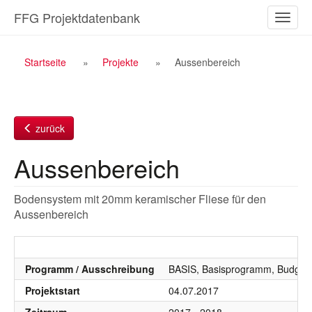
Zum
FFG Projektdatenbank
Naviga
Inhalt
ein-/a
Breadcrumb
Startseite
Projekte
Aussenbereich
Navigation
zurück
Aussenbereich
Bodensystem mit 20mm keramischer Fliese für den
Aussenbereich
Programm / Ausschreibung
BASIS, Basisprogramm, Budgetj
Projektstart
04.07.2017