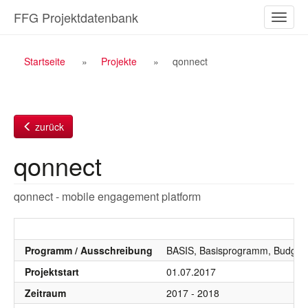
Zum
FFG Projektdatenbank
Naviga
Inhalt
ein-/a
Breadcrumb
Startseite
Projekte
qonnect
Navigation
zurück
qonnect
qonnect - mobile engagement platform
Programm / Ausschreibung
BASIS, Basisprogramm, Budgetj
Projektstart
01.07.2017
Zeitraum
2017 - 2018