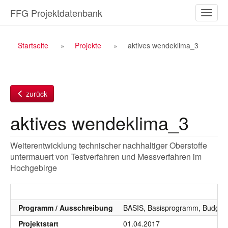
Zum
FFG Projektdatenbank
Naviga
Inhalt
ein-/a
Breadcrumb
Startseite
Projekte
aktives wendeklima_3
Navigation
zurück
aktives wendeklima_3
Weiterentwicklung technischer nachhaltiger Oberstoffe
untermauert von Testverfahren und Messverfahren im
Hochgebirge
Programm / Ausschreibung
BASIS, Basisprogramm, Budgetj
Projektstart
01.04.2017