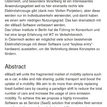
Österreich, und besonders Vorarlberg ist ein interessantes
Anwendungsgebiet weil es hier einerseits rechtv iele
Elektrofahrzeuge gibt (dank men Vlotten Porjekten), aber diese
werden nur im Individualverkehr werwendet, und damit haben
sie einen sehr niedrigen Nutzungsgrad. Das kan dramatisch mit
der eMaaS Software verbessert werden,
Das Urban Institute in Berlin hat die Führng im Konsortium und
hat eine lange Erfahrung mit IKT im Verkehrbereich.
In Österreich wollen wir möglichst viele schon bestehende
Elektroifahrzeuge mit dieser Software (und "keyless entry"-
hardware) ausstatten, um die Verbreitung dieses Konzeptes zu
fördern.
Abstract
eMaaS will unite the fragmented market of mobility options such
as e-car, e-bike and ride sharing, public transport and boost the
uptake of e-mobility. We aim to do more than simply replacing
fossil-fuelled cars by causing a paradigm shift to reduce the total
number of cars and increase the usage of zero-emission
mobility. To achieve this we propose a highly innovative
Software as as Service (SaaS) solution that enables fleet service