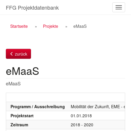
Zum
FFG Projektdatenbank
Naviga
Inhalt
ein-/a
Breadcrumb
Startseite
Projekte
eMaaS
Navigation
zurück
eMaaS
eMaaS
Programm / Ausschreibung
Mobilität der Zukunft, EME - eMo
Projektstart
01.01.2018
Zeitraum
2018 - 2020