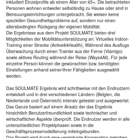
inkludiert Einzelprofile ab einem Alter von 65+. Die betrachteten
Personen wohnen entweder selbständig zu Hause oder sind in
Betreuungseinrichtungen untergebracht. Sie weisen keine
speziellen Gesundheitsprobleme auf, sondern nur einen
altersbedingten Rückgang der eigenen Mobilität.
Die Ergebnisse aus dem Projekt SOULMATE bieten drei
Möglichkeiten der Mobilitätsunterstützung an: Virtuelles Indoor-
Training einer Strecke (Active84Health), Während des Ausflugs
Überwachung durch einen Trainier aus der Ferne (Viamigo)
sowie aktives Routing während der Reise (Ways4All). Für jede
einzelne Person können die gewünschten bzw. benötigten
Einstellungen anhand seiner/ihrer Fähigkeiten ausgewählt
werden.
Das SOULMATE Ergebnis wird schrittweise mit den Endnutzern
entwickelt und in drei verschiedenen Ländern (Belgien, die
Niederlande und Österreich) intensiv getestet und ausgewertet.
Das Ganze basiert auf einem Ansatz der das Ergebnis
hinsichtlich Benutzerfreundlichkeit sowie technischer und
wirtschaftlicher Aspekte überprüft. Die Endnutzer werden in alle
unterschiedlichen Projektphasen sowie in die
Geschäftsprozessmodellierung miteingebunden.
Das Projekt wird durch eine vereinbarte Kooperation zwischen