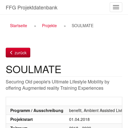
Zum
FFG Projektdatenbank
Naviga
Inhalt
ein-/a
Breadcrumb
Startseite
Projekte
SOULMATE
Navigation
zurück
SOULMATE
Securing Old people's Ultimate Lifestyle Mobility by
offering Augmented reality Training Experiences
Programm / Ausschreibung
benefit, Ambient Assisted Livin
Projektstart
01.04.2018