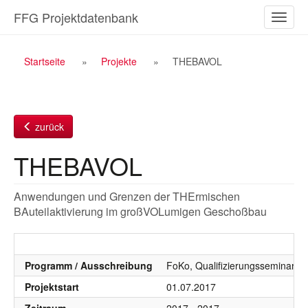
Zum
FFG Projektdatenbank
Naviga
Inhalt
ein-/a
Breadcrumb
Startseite
Projekte
THEBAVOL
Navigation
zurück
THEBAVOL
Anwendungen und Grenzen der THErmischen
BAuteilaktivierung im großVOLumigen Geschoßbau
Programm / Ausschreibung
FoKo, Qualifizierungsseminare,
Projektstart
01.07.2017