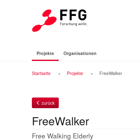
Zum
Inhalt
(aktiv)
Projekte
Organisationen
Breadcrumb
Startseite
Projekte
FreeWalker
Navigation
zurück
FreeWalker
Free Walking Elderly