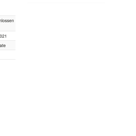
hlossen
2021
ate