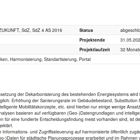
UKUNFT, SdZ, SdZ 4 AS 2016
Status
abgeschl
Projektende
31.05.20
Projektlaufzeit
32 Monat
en, Harmonisierung, Standartisierung, Portal
e Umsetzung der Dekarbonisierung des bestehenden Energiesystems wird
 möglich: Erhöhung der Sanierungsrate im Gebäudebestand, Substitution f
telligente Mobilitätskonzepte, etc. sind hierbei nur einige wenige Ansat
nalysen basieren auf verfügbaren (Geo-)Datengrundlagen und intellig
 für eine fundierte Entscheidungsfindung meist vorhanden sind, ist de
eklärt.
le Informations- und Zugriffssteuerung auf harmonisierte öffentlich zugä
eo-)Daten für städtische Planungsprozesse erarbeitet und im Rahmen 