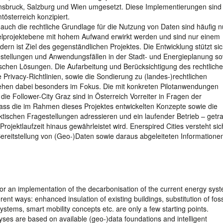
nsbruck, Salzburg und Wien umgesetzt. Diese Implementierungen sind 
österreich konzipiert.
 auch die rechtliche Grundlage für die Nutzung von Daten sind häufig n
zelprojektebene mit hohem Aufwand erwirkt werden und sind nur einem
rn ist Ziel des gegenständlichen Projektes. Die Entwicklung stützt sic
estellungen und Anwendungsfällen in der Stadt- und Energieplanung so
schen Lösungen. Die Aufarbeitung und Berücksichtigung des rechtlich
rivacy-Richtlinien, sowie die Sondierung zu (landes-)rechtlichen
ehen dabei besonders im Fokus. Die mit konkreten Pilotanwendungen
die Follower-City Graz sind in Österreich Vorreiter in Fragen der
dass die im Rahmen dieses Projektes entwickelten Konzepte sowie die
ktischen Fragestellungen adressieren und ein laufender Betrieb – getr
ektlaufzeit hinaus gewährleistet wird. Enerspired Cities versteht sic
Bereitstellung von (Geo-)Daten sowie daraus abgeleiteten Informationen
 for an implementation of the decarbonisation of the current energy sys
rent ways: enhanced insulation of existing buildings, substitution of foss
systems, smart mobility concepts etc. are only a few starting points.
ses are based on available (geo-)data foundations and intelligent