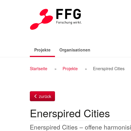
Zum
Inhalt
(aktiv)
Projekte
Organisationen
Breadcrumb
Startseite
Projekte
Enerspired Cities
Navigation
zurück
Enerspired Cities
Enerspired Cities – offene harmonis