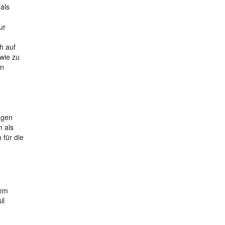
als
ur
h auf
wie zu
en
agen
h als
 für die
tem
il