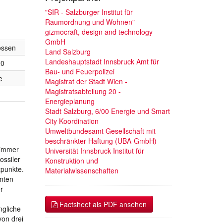
"SIR - Salzburger Institut für
Raumordnung und Wohnen"
gizmocraft, design and technology
GmbH
ossen
Land Salzburg
Landeshauptstadt Innsbruck Amt für
20
Bau- und Feuerpolizei
e
Magistrat der Stadt Wien -
Magistratsabteilung 20 -
Energieplanung
Stadt Salzburg, 6/00 Energie und Smart
City Koordination
Umweltbundesamt Gesellschaft mit
beschränkter Haftung (UBA-GmbH)
 immer
Universität Innsbruck Institut für
ossiler
Konstruktion und
zpunkte.
Materialwissenschaften
enten
r
Factsheet als PDF ansehen
ngliche
von drei