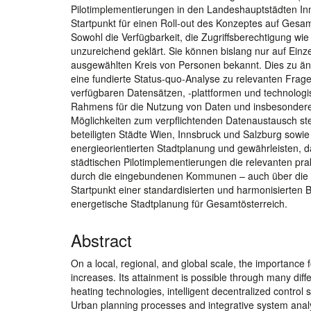
Pilotimplementierungen in den Landeshauptstädten In
Startpunkt für einen Roll-out des Konzeptes auf Gesamt
Sowohl die Verfügbarkeit, die Zugriffsberechtigung wie
unzureichend geklärt. Sie können bislang nur auf Ein
ausgewählten Kreis von Personen bekannt. Dies zu ände
eine fundierte Status-quo-Analyse zu relevanten Frag
verfügbaren Datensätzen, -plattformen und technologi
Rahmens für die Nutzung von Daten und insbesondere P
Möglichkeiten zum verpflichtenden Datenaustausch st
beteiligten Städte Wien, Innsbruck und Salzburg sowie 
energieorientierten Stadtplanung und gewährleisten, 
städtischen Pilotimplementierungen die relevanten pra
durch die eingebundenen Kommunen – auch über die Proj
Startpunkt einer standardisierten und harmonisierten 
energetische Stadtplanung für Gesamtösterreich.
Abstract
On a local, regional, and global scale, the importance
increases. Its attainment is possible through many diffe
heating technologies, intelligent decentralized control 
Urban planning processes and integrative system analy