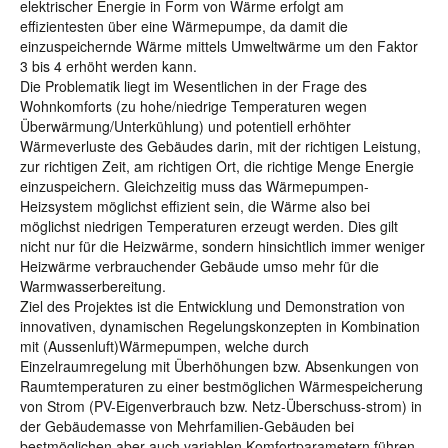
elektrischer Energie in Form von Wärme erfolgt am
effizientesten über eine Wärmepumpe, da damit die
einzuspeichernde Wärme mittels Umweltwärme um den Faktor
3 bis 4 erhöht werden kann.
Die Problematik liegt im Wesentlichen in der Frage des
Wohnkomforts (zu hohe/niedrige Temperaturen wegen
Überwärmung/Unterkühlung) und potentiell erhöhter
Wärmeverluste des Gebäudes darin, mit der richtigen Leistung,
zur richtigen Zeit, am richtigen Ort, die richtige Menge Energie
einzuspeichern. Gleichzeitig muss das Wärmepumpen-
Heizsystem möglichst effizient sein, die Wärme also bei
möglichst niedrigen Temperaturen erzeugt werden. Dies gilt
nicht nur für die Heizwärme, sondern hinsichtlich immer weniger
Heizwärme verbrauchender Gebäude umso mehr für die
Warmwasserbereitung.
Ziel des Projektes ist die Entwicklung und Demonstration von
innovativen, dynamischen Regelungskonzepten in Kombination
mit (Aussenluft)Wärmepumpen, welche durch
Einzelraumregelung mit Überhöhungen bzw. Absenkungen von
Raumtemperaturen zu einer bestmöglichen Wärmespeicherung
von Strom (PV-Eigenverbrauch bzw. Netz-Überschuss-strom) in
der Gebäudemasse von Mehrfamilien-Gebäuden bei
bestmöglichen aber auch variablen Komfortparametern führen.