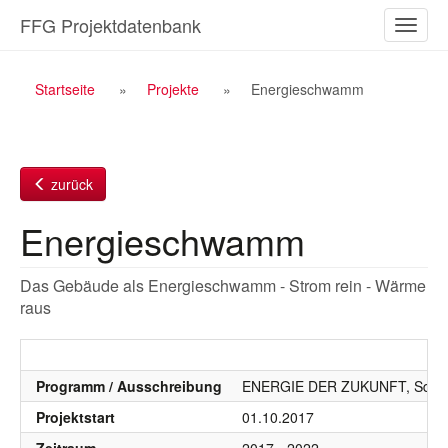
Zum
FFG Projektdatenbank
Naviga
Inhalt
ein-/a
Breadcrumb
Startseite
Projekte
Energieschwamm
Navigation
zurück
Energieschwamm
Das Gebäude als Energieschwamm - Strom rein - Wärme
raus
Programm / Ausschreibung
ENERGIE DER ZUKUNFT, SdZ, 
Projektstart
01.10.2017