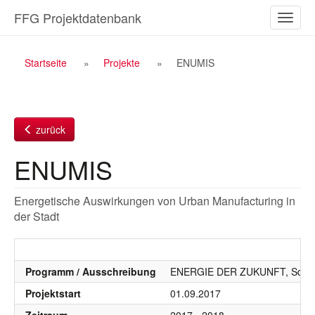
Zum
FFG Projektdatenbank
Naviga
Inhalt
ein-/a
Breadcrumb
Startseite
Projekte
ENUMIS
Navigation
zurück
ENUMIS
Energetische Auswirkungen von Urban Manufacturing in
der Stadt
Programm / Ausschreibung
ENERGIE DER ZUKUNFT, SdZ, 
Projektstart
01.09.2017