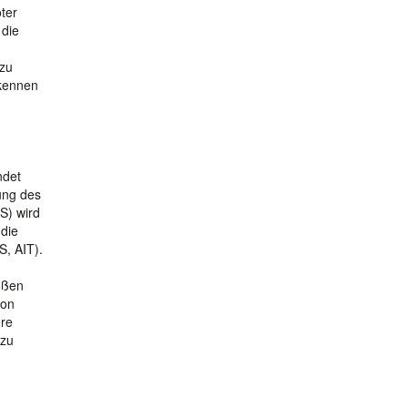
ter
 die
 zu
rkennen
ndet
ung des
S) wird
 die
S, AIT).
oßen
von
ere
 zu