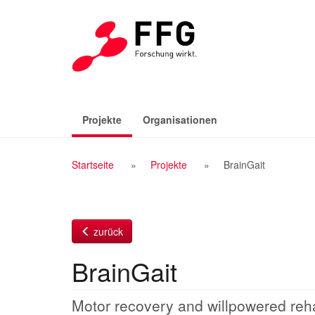
Zum
Inhalt
(aktiv)
Projekte
Organisationen
Breadcrumb
Startseite
Projekte
BrainGait
Navigation
zurück
BrainGait
Motor recovery and willpowered reha