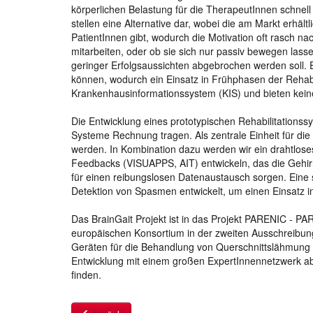
körperlichen Belastung für die TherapeutInnen schnel
stellen eine Alternative dar, wobei die am Markt erhäl
PatientInnen gibt, wodurch die Motivation oft rasch nac
mitarbeiten, oder ob sie sich nur passiv bewegen lass
geringer Erfolgsaussichten abgebrochen werden soll. 
können, wodurch ein Einsatz in Frühphasen der Rehabil
Krankenhausinformationssystem (KIS) und bieten keine 
Die Entwicklung eines prototypischen Rehabilitationssy
Systeme Rechnung tragen. Als zentrale Einheit für di
werden. In Kombination dazu werden wir ein drahtlose
Feedbacks (VISUAPPS, AIT) entwickeln, das die Gehirn
für einen reibungslosen Datenaustausch sorgen. Eine s
Detektion von Spasmen entwickelt, um einen Einsatz 
Das BrainGait Projekt ist in das Projekt PARENIC 
europäischen Konsortium in der zweiten Ausschreibung
Geräten für die Behandlung von Querschnittslähmung a
Entwicklung mit einem großen ExpertInnennetzwerk a
finden.