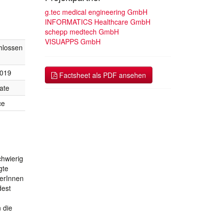
g.tec medical engineering GmbH
INFORMATICS Healthcare GmbH
schepp medtech GmbH
VISUAPPS GmbH
hlossen
2019
Factsheet als PDF ansehen
ate
ce
chwierig
gte
nerInnen
dest
 die