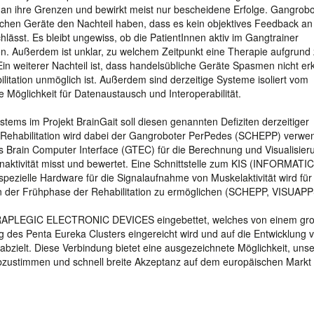
l an ihre Grenzen und bewirkt meist nur bescheidene Erfolge. Gangrobo
tlichen Geräte den Nachteil haben, dass es kein objektives Feedback an
hlässt. Es bleibt ungewiss, ob die PatientInnen aktiv im Gangtrainer
en. Außerdem ist unklar, zu welchem Zeitpunkt eine Therapie aufgrund
Ein weiterer Nachteil ist, dass handelsübliche Geräte Spasmen nicht e
itation unmöglich ist. Außerdem sind derzeitige Systeme isoliert vom
Möglichkeit für Datenaustausch und Interoperabilität.
stems im Projekt BrainGait soll diesen genannten Defiziten derzeitiger
e Rehabilitation wird dabei der Gangroboter PerPedes (SCHEPP) verwe
s Brain Computer Interface (GTEC) für die Berechnung und Visualisier
aktivität misst und bewertet. Eine Schnittstelle zum KIS (INFORMATIC
pezielle Hardware für die Signalaufnahme von Muskelaktivität wird für
in der Frühphase der Rehabilitation zu ermöglichen (SCHEPP, VISUAPP
- PARAPLEGIC ELECTRONIC DEVICES eingebettet, welches von einem gr
 des Penta Eureka Clusters eingereicht wird und auf die Entwicklung 
bzielt. Diese Verbindung bietet eine ausgezeichnete Möglichkeit, uns
bzustimmen und schnell breite Akzeptanz auf dem europäischen Markt