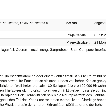
d Netzwerke, COIN Netzwerke 9.
Status
abgesc
Projektende
31.12.
Projektlaufzeit
24 Mon
chlaganfall, Querschnittslähmung, Gangroboter, Brain Computer Interfa
 Querschnittslähmung oder einem Schlaganfall ist bis heute oft nur s
wären sowohl für PatientInnen als auch für das von hohen Kosten gepla
alisierten Welt treten pro Jahr 180 Schlaganfälle pro 100.000 Einwoh
n Therapieerfolg motorisch so eingeschränkt bleiben, dass sie zumin
rapien für die Rehabilitation sollen die Neuroplastizität des Gehirns
 gesunden Teil des Kortex übernommen werden kann. Allerdings haben
sche Physiotherapie der unteren Extremitäten stößt aufgrund der hohen