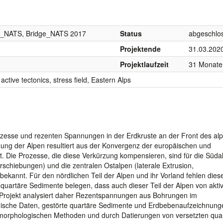
ge_NATS, Bridge_NATS 2017
Status
abgeschlo
Projektende
31.03.202
Projektlaufzeit
31 Monate
ctive tectonics, stress field, Eastern Alps
rozesse und rezenten Spannungen in der Erdkruste an der Front des al
mung der Alpen resultiert aus der Konvergenz der europäischen und
ägt. Die Prozesse, die diese Verkürzung kompensieren, sind für die Süda
schiebungen) und die zentralen Ostalpen (laterale Extrusion,
ekannt. Für den nördlichen Teil der Alpen und ihr Vorland fehlen dies
quartäre Sedimente belegen, dass auch dieser Teil der Alpen von akti
e Projekt analysiert daher Rezentspannungen aus Bohrungen im
ische Daten, gestörte quartäre Sedimente und Erdbebenaufzeichnung
omorphologischen Methoden und durch Datierungen von versetzten qua