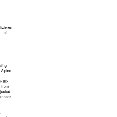
,
izieren
n mit
ating
 Alpine
-slip
e from
bjected
tresses
;