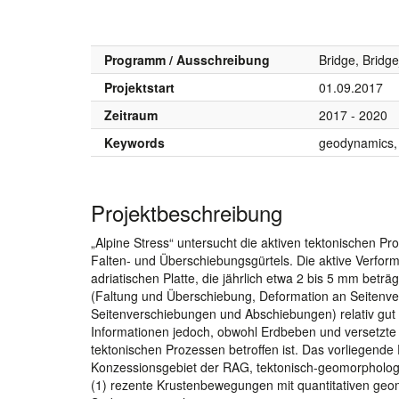
Programm / Ausschreibung
Bridge, Brid
Projektstart
01.09.2017
Zeitraum
2017 - 2020
Keywords
geodynamics, a
Projektbeschreibung
„Alpine Stress“ untersucht die aktiven tektonischen P
Falten- und Überschiebungsgürtels. Die aktive Verfor
adriatischen Platte, die jährlich etwa 2 bis 5 mm betr
(Faltung und Überschiebung, Deformation an Seitenver
Seitenverschiebungen und Abschiebungen) relativ gut b
Informationen jedoch, obwohl Erdbeben und versetzte 
tektonischen Prozessen betroffen ist. Das vorliegend
Konzessionsgebiet der RAG, tektonisch-geomorpholog
(1) rezente Krustenbewegungen mit quantitativen ge