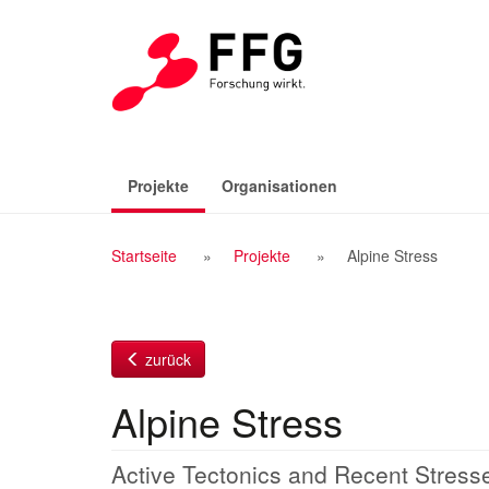
Zum
Inhalt
(aktiv)
Projekte
Organisationen
Breadcrumb
Startseite
Projekte
Alpine Stress
Navigation
zurück
Alpine Stress
Active Tectonics and Recent Stresse