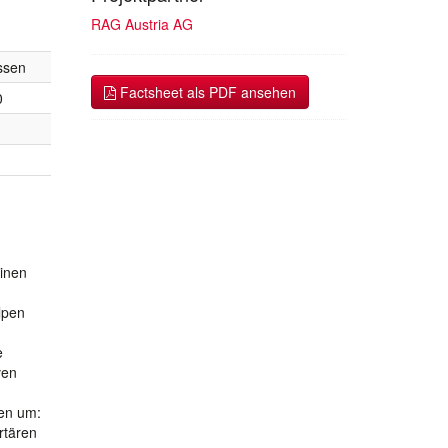
RAG Austria AG
ssen
Factsheet als PDF ansehen
0
pinen
lpen
e
ven
en um:
rtären