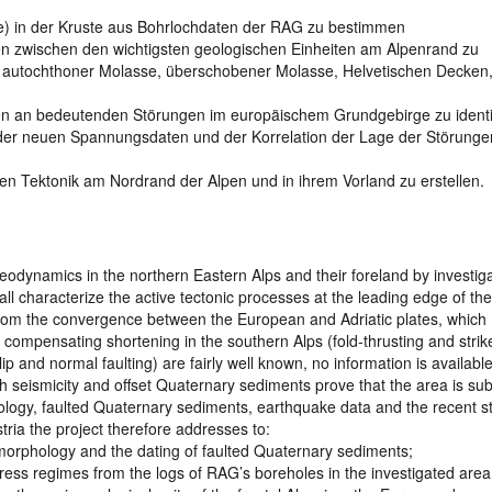
) in der Kruste aus Bohrlochdaten der RAG zu bestimmen
 zwischen den wichtigsten geologischen Einheiten am Alpenrand zu
, autochthoner Molasse, überschobener Molasse, Helvetischen Decken
 an bedeutenden Störungen im europäischem Grundgebirge zu identif
 der neuen Spannungsdaten und der Korrelation der Lage der Störunge
n Tektonik am Nordrand der Alpen und in ihrem Vorland zu erstellen.
geodynamics in the northern Eastern Alps and their foreland by investig
ll characterize the active tectonic processes at the leading edge of the
ts from the convergence between the European and Adriatic plates, which
ompensating shortening in the southern Alps (fold-thrusting and strike
slip and normal faulting) are fairly well known, no information is availabl
gh seismicity and offset Quaternary sediments prove that the area is su
ology, faulted Quaternary sediments, earthquake data and the recent s
ria the project therefore addresses to:
morphology and the dating of faulted Quaternary sediments;
tress regimes from the logs of RAG’s boreholes in the investigated area