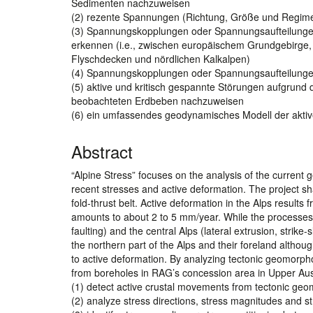
Sedimenten nachzuweisen
(2) rezente Spannungen (Richtung, Größe und Regime
(3) Spannungskopplungen oder Spannungsaufteilungen
erkennen (i.e., zwischen europäischem Grundgebirge
Flyschdecken und nördlichen Kalkalpen)
(4) Spannungskopplungen oder Spannungsaufteilungen
(5) aktive und kritisch gespannte Störungen aufgrund
beobachteten Erdbeben nachzuweisen
(6) ein umfassendes geodynamisches Modell der aktive
Abstract
“Alpine Stress” focuses on the analysis of the current 
recent stresses and active deformation. The project sha
fold-thrust belt. Active deformation in the Alps resul
amounts to about 2 to 5 mm/year. While the processes c
faulting) and the central Alps (lateral extrusion, strike-
the northern part of the Alps and their foreland althou
to active deformation. By analyzing tectonic geomorph
from boreholes in RAG’s concession area in Upper Aust
(1) detect active crustal movements from tectonic geo
(2) analyze stress directions, stress magnitudes and s