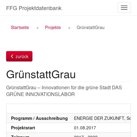
Zum
FFG Projektdatenbank
Naviga
Inhalt
ein-/a
Breadcrumb
Startseite
Projekte
GrünstattGrau
Navigation
zurück
GrünstattGrau
GrünstattGrau – Innovationen für die grüne Stadt DAS
GRÜNE INNOVATIONSLABOR
Programm / Ausschreibung
ENERGIE DER ZUKUNFT, SdZ, 
Projektstart
01.08.2017