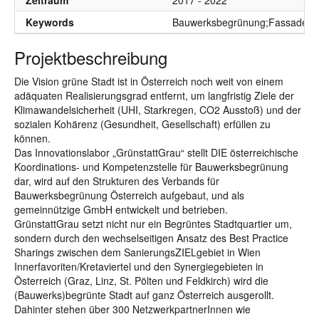
Zeitraum
2017 - 2022
Keywords
Bauwerksbegrünung;Fassadenbeg
Projektbeschreibung
Die Vision grüne Stadt ist in Österreich noch weit von einem
adäquaten Realisierungsgrad entfernt, um langfristig Ziele der
Klimawandelsicherheit (UHI, Starkregen, CO2 Ausstoß) und der
sozialen Kohärenz (Gesundheit, Gesellschaft) erfüllen zu
können.
Das Innovationslabor „GrünstattGrau“ stellt DIE österreichische
Koordinations- und Kompetenzstelle für Bauwerksbegrünung
dar, wird auf den Strukturen des Verbands für
Bauwerksbegrünung Österreich aufgebaut, und als
gemeinnützige GmbH entwickelt und betrieben.
GrünstattGrau setzt nicht nur ein Begrüntes Stadtquartier um,
sondern durch den wechselseitigen Ansatz des Best Practice
Sharings zwischen dem SanierungsZIELgebiet in Wien
Innerfavoriten/Kretaviertel und den Synergiegebieten in
Österreich (Graz, Linz, St. Pölten und Feldkirch) wird die
(Bauwerks)begrünte Stadt auf ganz Österreich ausgerollt.
Dahinter stehen über 300 NetzwerkpartnerInnen wie