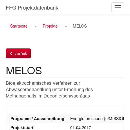
Zum
FFG Projektdatenbank
Naviga
Inhalt
ein-/a
Breadcrumb
Startseite
Projekte
MELOS
Navigation
zurück
MELOS
Bioelektrochemisches Verfahren zur
Abwasserbehandlung unter Erhöhung des
Methangehalts im Deponie(schwach)gas
Programm / Ausschreibung
Energieforschung (e!MISSION), 
Projektstart
01.04.2017