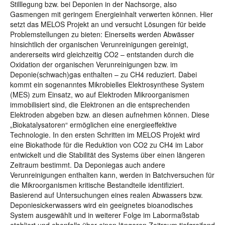
Stilllegung bzw. bei Deponien in der Nachsorge, also
Gasmengen mit geringem Energieinhalt verwerten können. Hier
setzt das MELOS Projekt an und versucht Lösungen für beide
Problemstellungen zu bieten: Einerseits werden Abwässer
hinsichtlich der organischen Verunreinigungen gereinigt,
andererseits wird gleichzeitig CO2 – entstanden durch die
Oxidation der organischen Verunreinigungen bzw. im
Deponie(schwach)gas enthalten – zu CH4 reduziert. Dabei
kommt ein sogenanntes Mikrobielles Elektrosynthese System
(MES) zum Einsatz, wo auf Elektroden Mikroorganismen
immobilisiert sind, die Elektronen an die entsprechenden
Elektroden abgeben bzw. an diesen aufnehmen können. Diese
„Biokatalysatoren“ ermöglichen eine energieeffektive
Technologie. In den ersten Schritten im MELOS Projekt wird
eine Biokathode für die Reduktion von CO2 zu CH4 im Labor
entwickelt und die Stabilität des Systems über einen längeren
Zeitraum bestimmt. Da Deponiegas auch andere
Verunreinigungen enthalten kann, werden in Batchversuchen für
die Mikroorganismen kritische Bestandteile identifiziert.
Basierend auf Untersuchungen eines realen Abwassers bzw.
Deponiesickerwassers wird ein geeignetes bioanodisches
System ausgewählt und in weiterer Folge im Labormaßstab