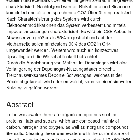
etabliert und ebenfalls über einen längeren Zeitraum tiefgreifend
charakterisiert. Nachfolgend werden Biokathode und Bioanode
kombiniert und eine entsprechende CO2 Überführung realisiert.
Nach Charakterisierung des Systems wird durch
Elektrodenmodifikationen das System verbessert und mittels
Impedanzmessungen charakterisiert. Es wird ein CSB Abbau im
Abwasser von größer als 85% angestrebt und auf der
Methanseite sollen mindestens 90% des CO2 in CH4
umgewandelt werden. Weiters wird auch ein konzeptives
Upscaling und die Wirtschaftlichkeit betrachtet.
Durch die Anreicherung von Methan im Deponiegas wird eine
Verlängerung der Deponiegas-Nutzungsdauer erreicht.
Treibhauswirksames Deponie-Schwachgas, welches in der
Praxis abgefackelt wird oder entweicht, kann so einer sinnvollen
Nutzung zugeführt werden.
Abstract
In the wastewater there are organic compounds such as
proteins , fats and sugars, which are composed mainly of
carbon, nitrogen and oxygen, as well as inorganic compounds
like salts. Cleaning these wastewaters with the current state of
the art technologies requires an average of about 40 kWh/(EW